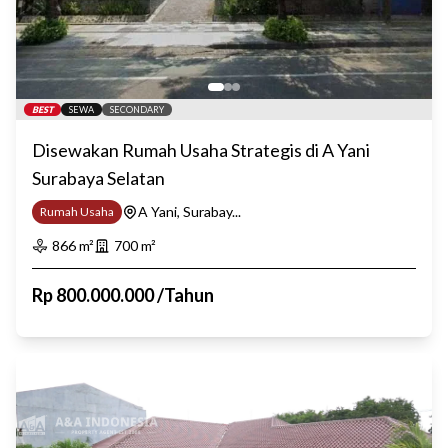
BEST
SEWA
SECONDARY
Disewakan Rumah Usaha Strategis di A Yani
Surabaya Selatan
A Yani, Surabay...
Rumah Usaha
866
m²
700
m²
Rp
800.000.000
/
Tahun