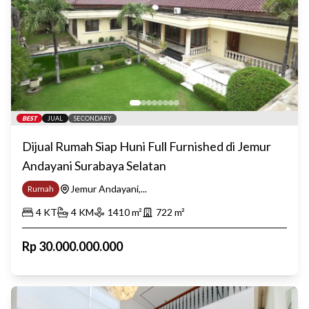
BEST
JUAL
SECONDARY
Dijual Rumah Siap Huni Full Furnished di Jemur
Andayani Surabaya Selatan
Jemur Andayani,...
Rumah
4
KT
4
KM
1410
m²
722
m²
Rp
30.000.000.000