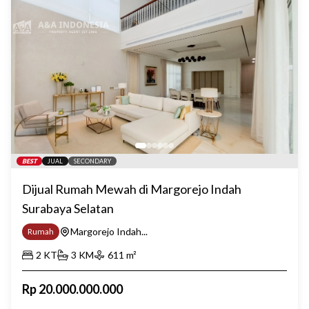
BEST
JUAL
SECONDARY
Dijual Rumah Mewah di Margorejo Indah
Surabaya Selatan
Margorejo Indah...
Rumah
2
KT
3
KM
611
m²
Rp
20.000.000.000