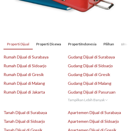
Properti Dijual
Properti Disewa
PropertiIndonesia
Pilihan
sInves
Rumah Dijual di Surabaya
Gudang Dijual di Surabaya
Rumah Dijual di Sidoarjo
Gudang Dijual di Sidoarjo
Rumah Dijual di Gresik
Gudang Dijual di Gresik
Rumah Dijual di Malang
Gudang Dijual di Malang
Rumah Dijual di Jakarta
Gudang Dijual di Pasuruan
Tampilkan Lebih Banyak
Tanah Dijual di Surabaya
Apartemen Dijual di Surabaya
Tanah Dijual di Sidoarjo
Apartemen Dijual di Sidoarjo
Tanah Dijual di Gresik
Apartemen Dijual di Gresik