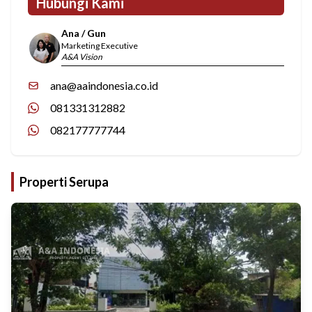
Hubungi Kami
Ana / Gun
Marketing Executive
A&A Vision
ana@aaindonesia.co.id
081331312882
082177777744
Properti Serupa