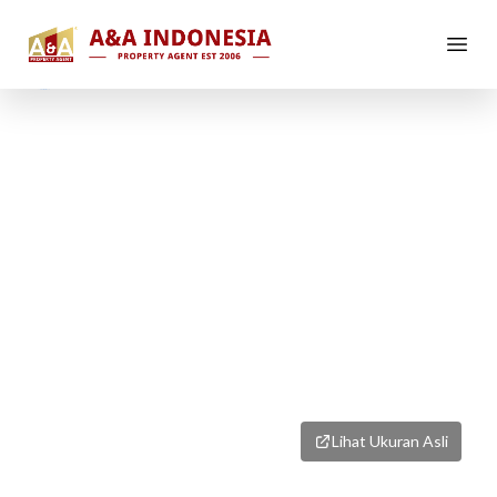
1
/
8
Lihat Ukuran Asli