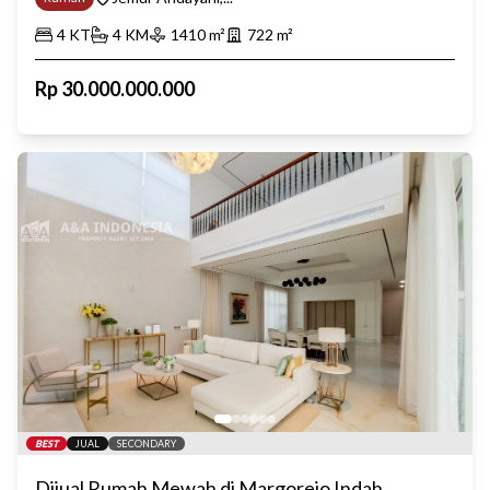
4
KT
4
KM
1410
m²
722
m²
Rp
30.000.000.000
BEST
JUAL
SECONDARY
Dijual Rumah Mewah di Margorejo Indah