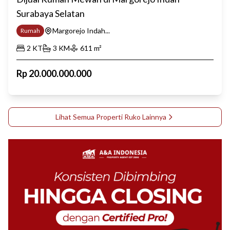
Surabaya Selatan
Margorejo Indah...
Rumah
2
KT
3
KM
611
m²
Rp
20.000.000.000
Lihat Semua Properti
Ruko
Lainnya