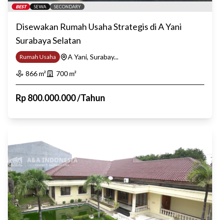
BEST
SEWA
SECONDARY
Disewakan Rumah Usaha Strategis di A Yani
Surabaya Selatan
A Yani, Surabay...
Rumah Usaha
866
m²
700
m²
Rp
800.000.000
/
Tahun