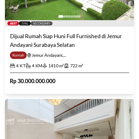
BEST
JUAL
SECONDARY
Dijual Rumah Siap Huni Full Furnished di Jemur
Andayani Surabaya Selatan
Jemur Andayani,...
Rumah
4
KT
4
KM
1410
m²
722
m²
Rp
30.000.000.000