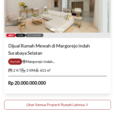
BEST
JUAL
SECONDARY
Dijual Rumah Mewah di Margorejo Indah
Surabaya Selatan
Margorejo Indah...
Rumah
2
KT
3
KM
611
m²
Rp
20.000.000.000
Lihat Semua Properti
Rumah
Lainnya