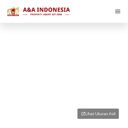
1
/
1
Lihat Ukuran Asli