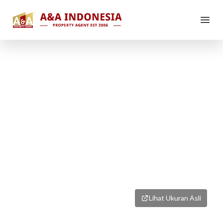
1
/
3
Lihat Ukuran Asli