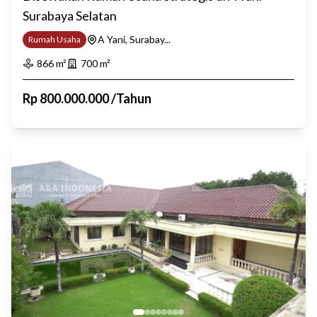
Surabaya Selatan
A Yani, Surabay...
Rumah Usaha
866
m²
700
m²
Rp
800.000.000
/
Tahun