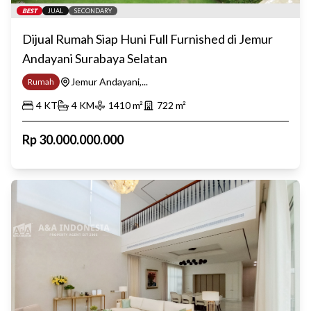
BEST
JUAL
SECONDARY
Dijual Rumah Siap Huni Full Furnished di Jemur
Andayani Surabaya Selatan
Jemur Andayani,...
Rumah
4
KT
4
KM
1410
m²
722
m²
Rp
30.000.000.000