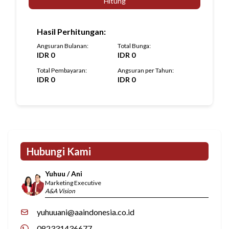
Hitung
Hasil Perhitungan
:
Angsuran Bulanan
:
Total Bunga
:
IDR
0
IDR
0
Total Pembayaran
:
Angsuran per Tahun
:
IDR
0
IDR
0
Hubungi Kami
Yuhuu / Ani
Marketing Executive
A&A Vision
yuhuuani@aaindonesia.co.id
082331436677