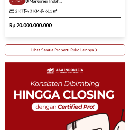
Margorejo Indah...
Rumah
2
KT
3
KM
611
m²
Rp
20.000.000.000
Lihat Semua Properti
Ruko
Lainnya