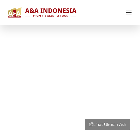
1
/
1
Lihat Ukuran Asli