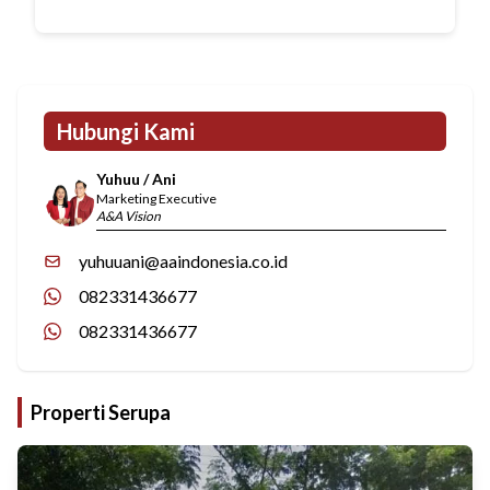
Hubungi Kami
Yuhuu / Ani
Marketing Executive
A&A Vision
yuhuuani@aaindonesia.co.id
082331436677
082331436677
Properti Serupa