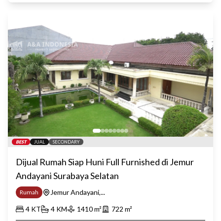
BEST
JUAL
SECONDARY
Dijual Rumah Siap Huni Full Furnished di Jemur
Andayani Surabaya Selatan
Jemur Andayani,...
Rumah
4
KT
4
KM
1410
m²
722
m²