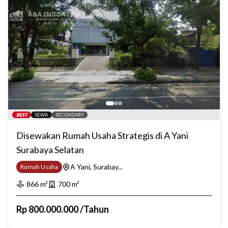
BEST
SEWA
SECONDARY
Disewakan Rumah Usaha Strategis di A Yani
Surabaya Selatan
A Yani, Surabay...
Rumah Usaha
866
m²
700
m²
Rp
800.000.000
/
Tahun