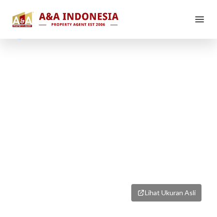
1
/
1
Lihat Ukuran Asli