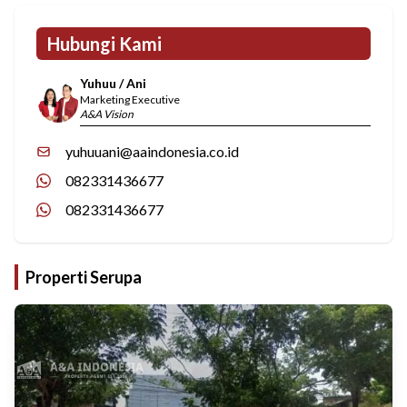
Hubungi Kami
Yuhuu / Ani
Marketing Executive
A&A Vision
yuhuuani@aaindonesia.co.id
082331436677
082331436677
Properti Serupa