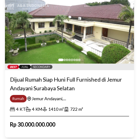
BEST
JUAL
SECONDARY
Dijual Rumah Siap Huni Full Furnished di Jemur
Andayani Surabaya Selatan
Jemur Andayani,...
Rumah
4
KT
4
KM
1410
m²
722
m²
Rp
30.000.000.000