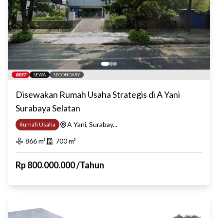
BEST
SEWA
SECONDARY
Disewakan Rumah Usaha Strategis di A Yani
Surabaya Selatan
A Yani, Surabay...
Rumah Usaha
866
m²
700
m²
Rp
800.000.000
/
Tahun