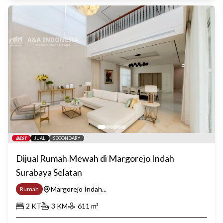
BEST
JUAL
SECONDARY
Dijual Rumah Mewah di Margorejo Indah
Surabaya Selatan
Margorejo Indah...
Rumah
2
KT
3
KM
611
m²