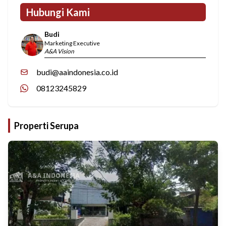
Hubungi Kami
Budi
Marketing Executive
A&A Vision
budi@aaindonesia.co.id
08123245829
Properti Serupa