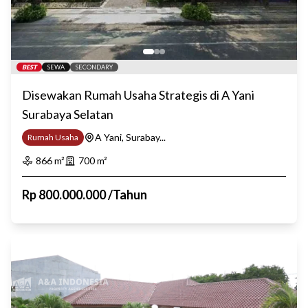
BEST
SEWA
SECONDARY
Disewakan Rumah Usaha Strategis di A Yani
Surabaya Selatan
A Yani, Surabay...
Rumah Usaha
866
m²
700
m²
Rp
800.000.000
/
Tahun