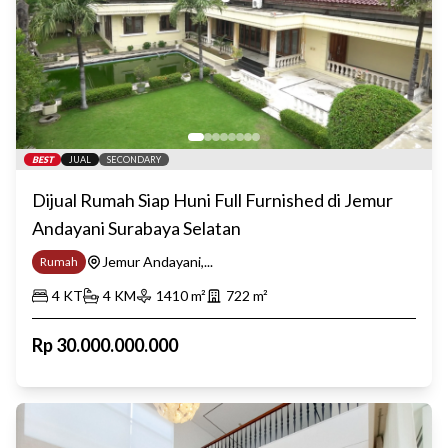
BEST
JUAL
SECONDARY
Dijual Rumah Siap Huni Full Furnished di Jemur
Andayani Surabaya Selatan
Jemur Andayani,...
Rumah
4
KT
4
KM
1410
m²
722
m²
Rp
30.000.000.000