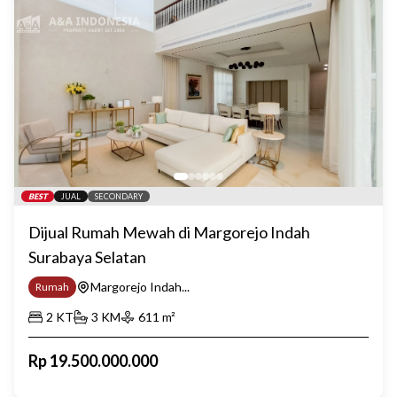
BEST
JUAL
SECONDARY
Dijual Rumah Mewah di Margorejo Indah
Surabaya Selatan
Margorejo Indah...
Rumah
2
KT
3
KM
611
m²
Rp
19.500.000.000