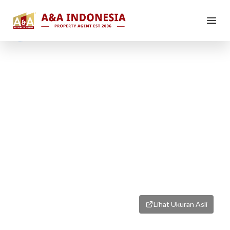
1
/
1
Lihat Ukuran Asli