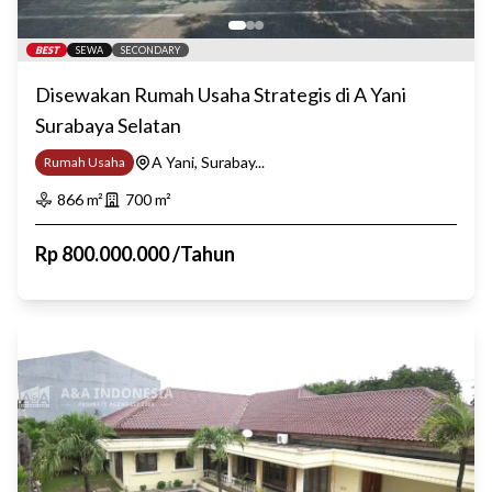
BEST
SEWA
SECONDARY
Disewakan Rumah Usaha Strategis di A Yani
Surabaya Selatan
A Yani, Surabay...
Rumah Usaha
866
m²
700
m²
Rp
800.000.000
/
Tahun