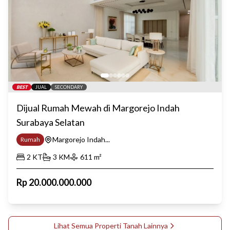
BEST
JUAL
SECONDARY
Dijual Rumah Mewah di Margorejo Indah
Surabaya Selatan
Margorejo Indah...
Rumah
2
KT
3
KM
611
m²
Rp
20.000.000.000
Lihat Semua Properti
Tanah
Lainnya