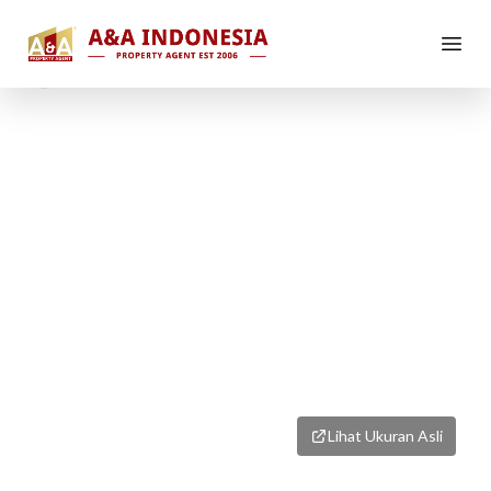
1
/
1
Lihat Ukuran Asli