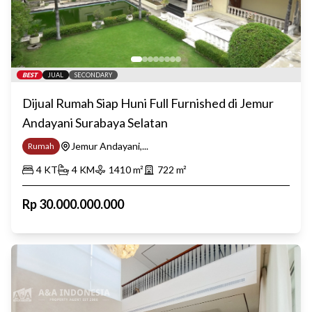
BEST
JUAL
SECONDARY
Dijual Rumah Siap Huni Full Furnished di Jemur
Andayani Surabaya Selatan
Jemur Andayani,...
Rumah
4
KT
4
KM
1410
m²
722
m²
Rp
30.000.000.000