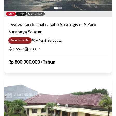
BEST
SEWA
SECONDARY
Disewakan Rumah Usaha Strategis di A Yani
Surabaya Selatan
A Yani, Surabay...
Rumah Usaha
866
m²
700
m²
Rp
800.000.000
/
Tahun