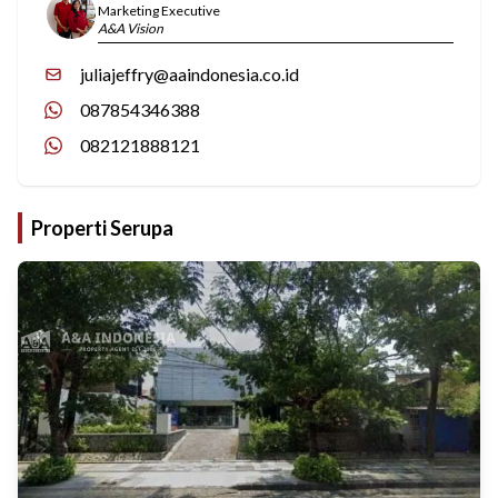
Marketing Executive
A&A Vision
juliajeffry@aaindonesia.co.id
087854346388
082121888121
Properti Serupa