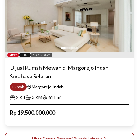
BEST
JUAL
SECONDARY
Dijual Rumah Mewah di Margorejo Indah
Surabaya Selatan
Margorejo Indah...
Rumah
2
KT
3
KM
611
m²
Rp
19.500.000.000
Lihat Semua Properti
Rumah
Lainnya