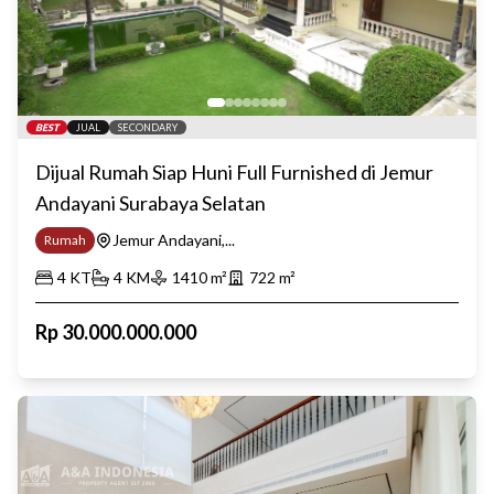
BEST
JUAL
SECONDARY
Dijual Rumah Siap Huni Full Furnished di Jemur
Andayani Surabaya Selatan
Jemur Andayani,...
Rumah
4
KT
4
KM
1410
m²
722
m²
Rp
30.000.000.000