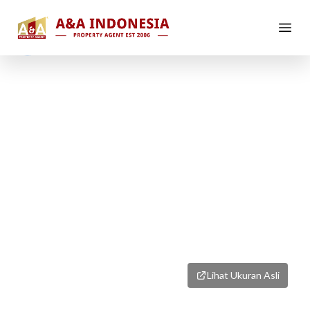
1
/
8
Lihat Ukuran Asli