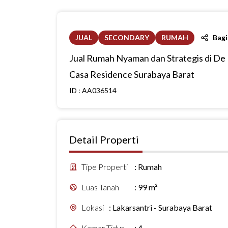
JUAL
SECONDARY
RUMAH
Bag
Jual Rumah Nyaman dan Strategis di De
Casa Residence Surabaya Barat
ID :
AA036514
Detail Properti
Tipe Properti
:
Rumah
Luas Tanah
:
99 m²
Lokasi
:
Lakarsantri - Surabaya Barat
Kamar Tidur
:
4