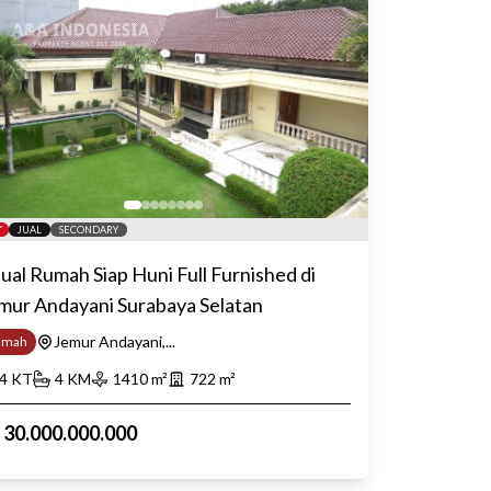
JUAL
SECONDARY
jual Rumah Siap Huni Full Furnished di
mur Andayani Surabaya Selatan
Jemur Andayani,...
umah
4
KT
4
KM
1410
m²
722
m²
p
30.000.000.000