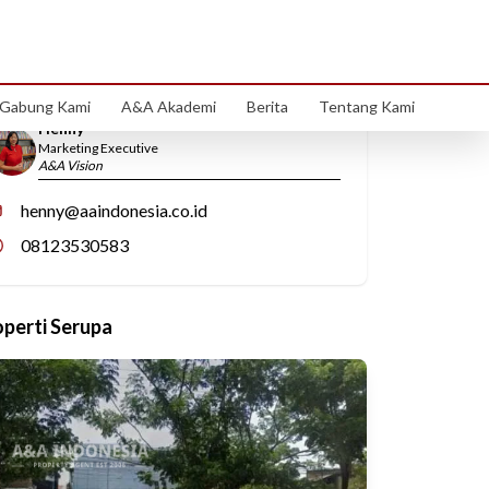
Hubungi Kami
Gabung Kami
A&A Akademi
Berita
Tentang Kami
Henny
Marketing Executive
A&A Vision
henny@aaindonesia.co.id
08123530583
operti Serupa