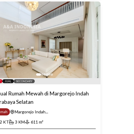
JUAL
SECONDARY
jual Rumah Mewah di Margorejo Indah
rabaya Selatan
Margorejo Indah...
umah
2
KT
3
KM
611
m²