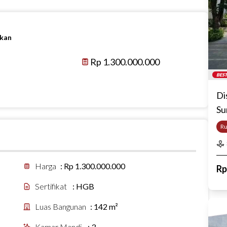
ikan
Rp 1.300.000.000
BEST
Di
Su
R
Harga
:
Rp 1.300.000.000
R
Sertifikat
:
HGB
Luas Bangunan
:
142 m²
Kamar Mandi
:
3