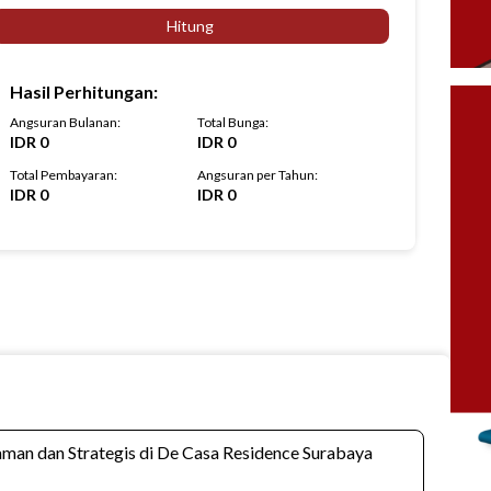
Hitung
Hasil Perhitungan
:
Angsuran Bulanan
:
Total Bunga
:
IDR
0
IDR
0
Total Pembayaran
:
Angsuran per Tahun
:
IDR
0
IDR
0