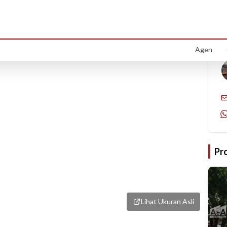
1
/
1
Agen
Pr
Lihat Ukuran Asli