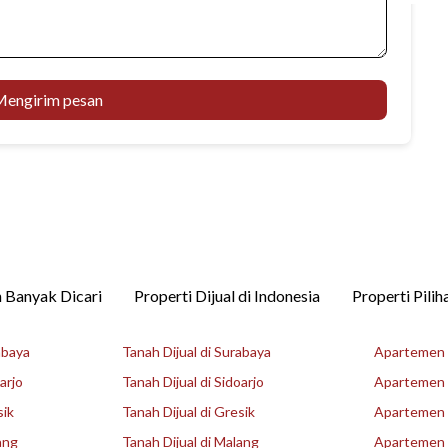
engirim pesan
 Banyak Dicari
Properti Dijual di Indonesia
Properti Pilih
abaya
Tanah Dijual di Surabaya
Apartemen D
arjo
Tanah Dijual di Sidoarjo
Apartemen D
sik
Tanah Dijual di Gresik
Apartemen D
ang
Tanah Dijual di Malang
Apartemen D