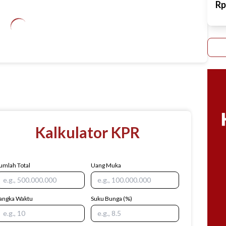
R
Kalkulator KPR
umlah Total
Uang Muka
angka Waktu
Suku Bunga
(%)