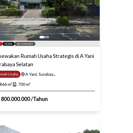
SEWA
SECONDARY
sewakan Rumah Usaha Strategis di A Yani
rabaya Selatan
A Yani, Surabay...
umah Usaha
866
m²
700
m²
p
800.000.000
/
Tahun