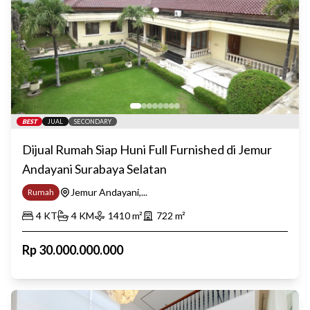
BEST
JUAL
SECONDARY
Dijual Rumah Siap Huni Full Furnished di Jemur
Andayani Surabaya Selatan
Jemur Andayani,...
Rumah
4
KT
4
KM
1410
m²
722
m²
Rp
30.000.000.000