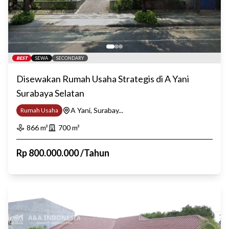
BEST
SEWA
SECONDARY
Disewakan Rumah Usaha Strategis di A Yani
Surabaya Selatan
A Yani, Surabay...
Rumah Usaha
866
m²
700
m²
Rp
800.000.000
/
Tahun