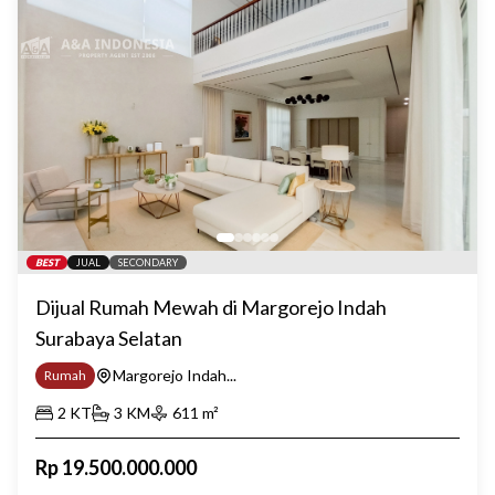
BEST
JUAL
SECONDARY
Dijual Rumah Mewah di Margorejo Indah
Surabaya Selatan
Margorejo Indah...
Rumah
2
KT
3
KM
611
m²
Rp
19.500.000.000