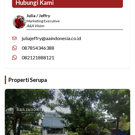
Hubungi Kami
Julia / Jeffry
Marketing Executive
A&A Vision
juliajeffry@aaindonesia.co.id
087854346388
082121888121
Properti Serupa