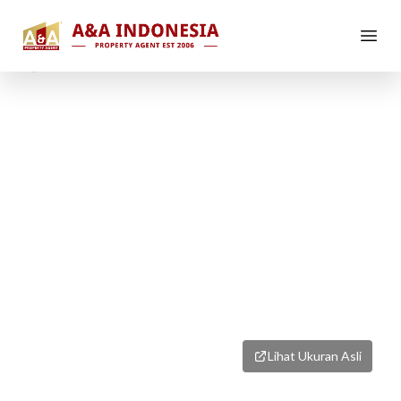
1
/
8
Lihat Ukuran Asli