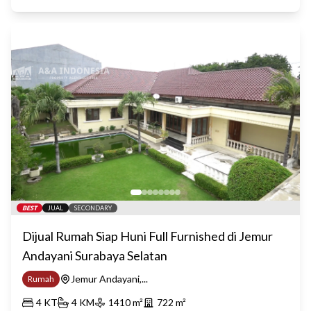
BEST
JUAL
SECONDARY
Dijual Rumah Siap Huni Full Furnished di Jemur
Andayani Surabaya Selatan
Jemur Andayani,...
Rumah
4
KT
4
KM
1410
m²
722
m²