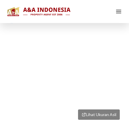
1
/
1
Lihat Ukuran Asli