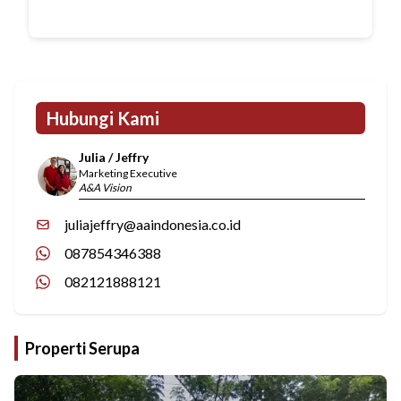
Hubungi Kami
Julia / Jeffry
Marketing Executive
A&A Vision
juliajeffry@aaindonesia.co.id
087854346388
082121888121
Properti Serupa