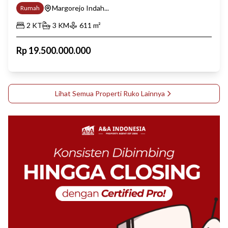
Margorejo Indah...
Rumah
2
KT
3
KM
611
m²
Rp
19.500.000.000
Lihat Semua Properti
Ruko
Lainnya