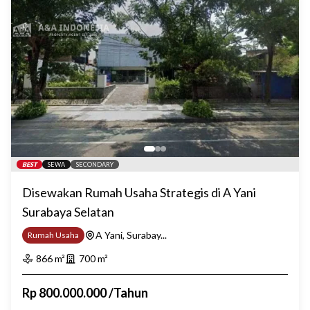
BEST
SEWA
SECONDARY
Disewakan Rumah Usaha Strategis di A Yani
Surabaya Selatan
A Yani, Surabay...
Rumah Usaha
866
m²
700
m²
Rp
800.000.000
/
Tahun