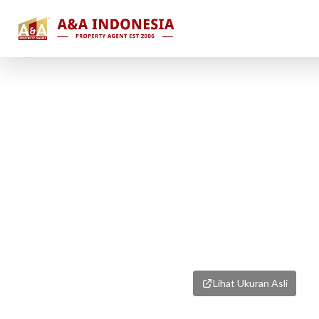
1
/
1
Lihat Ukuran Asli