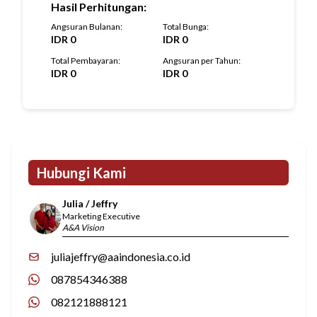
Hasil Perhitungan
:
Angsuran Bulanan
:
Total Bunga
:
IDR
0
IDR
0
Total Pembayaran
:
Angsuran per Tahun
:
IDR
0
IDR
0
Hubungi Kami
Julia / Jeffry
Marketing Executive
A&A Vision
juliajeffry@aaindonesia.co.id
087854346388
082121888121