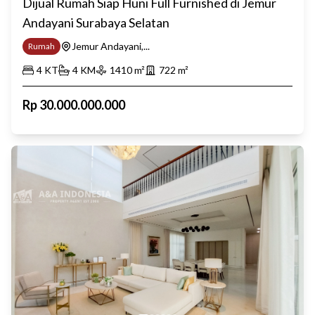
Dijual Rumah Siap Huni Full Furnished di Jemur
Andayani Surabaya Selatan
Jemur Andayani,...
Rumah
4
KT
4
KM
1410
m²
722
m²
Rp
30.000.000.000