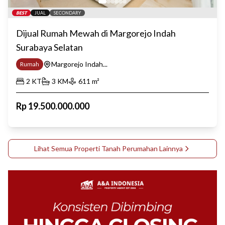
BEST
JUAL
SECONDARY
Dijual Rumah Mewah di Margorejo Indah
Surabaya Selatan
Margorejo Indah...
Rumah
2
KT
3
KM
611
m²
Rp
19.500.000.000
Lihat Semua Properti
Tanah Perumahan
Lainnya