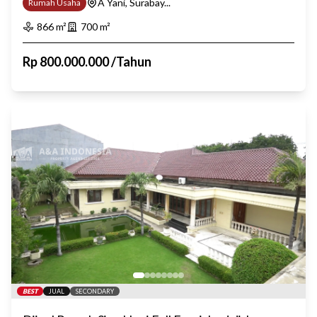
A Yani, Surabay...
Rumah Usaha
866
m²
700
m²
Rp
800.000.000
/
Tahun
BEST
JUAL
SECONDARY