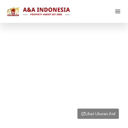
1
/
1
Lihat Ukuran Asli