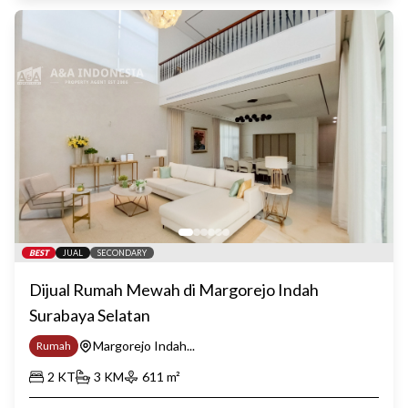
BEST
JUAL
SECONDARY
Dijual Rumah Mewah di Margorejo Indah
Surabaya Selatan
Margorejo Indah...
Rumah
2
KT
3
KM
611
m²