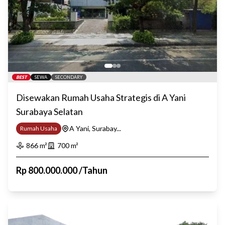
BEST
SEWA
SECONDARY
Disewakan Rumah Usaha Strategis di A Yani
Surabaya Selatan
A Yani, Surabay...
Rumah Usaha
866
m²
700
m²
Rp
800.000.000
/
Tahun