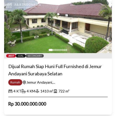
BEST
JUAL
SECONDARY
Dijual Rumah Siap Huni Full Furnished di Jemur
Andayani Surabaya Selatan
Jemur Andayani,...
Rumah
4
KT
4
KM
1410
m²
722
m²
Rp
30.000.000.000