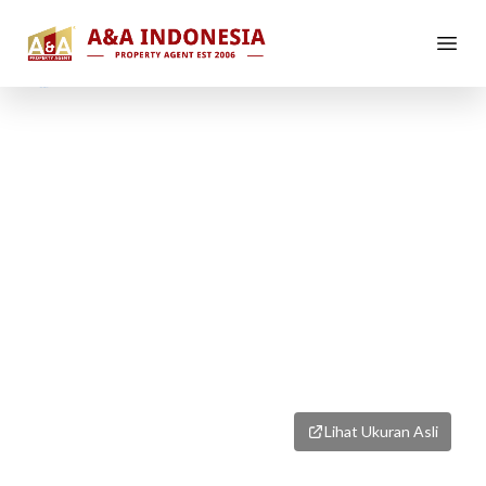
1
/
2
Lihat Ukuran Asli