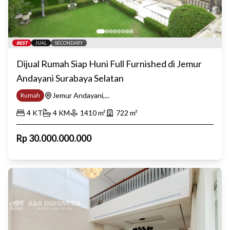
BEST
JUAL
SECONDARY
Dijual Rumah Siap Huni Full Furnished di Jemur
Andayani Surabaya Selatan
Jemur Andayani,...
Rumah
4
KT
4
KM
1410
m²
722
m²
Rp
30.000.000.000