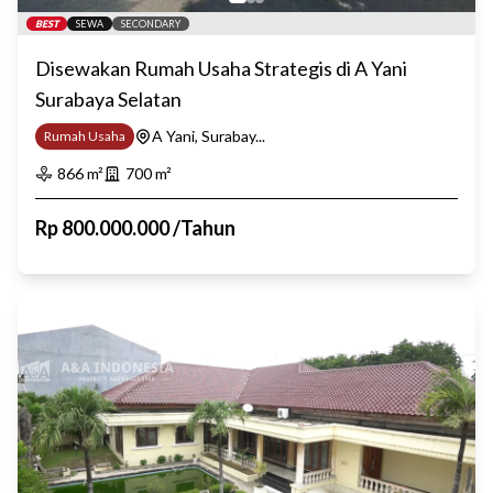
BEST
SEWA
SECONDARY
Disewakan Rumah Usaha Strategis di A Yani
Surabaya Selatan
A Yani, Surabay...
Rumah Usaha
866
m²
700
m²
Rp
800.000.000
/
Tahun