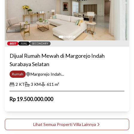
BEST
JUAL
SECONDARY
Dijual Rumah Mewah di Margorejo Indah
Surabaya Selatan
Margorejo Indah...
Rumah
2
KT
3
KM
611
m²
Rp
19.500.000.000
Lihat Semua Properti
Villa
Lainnya