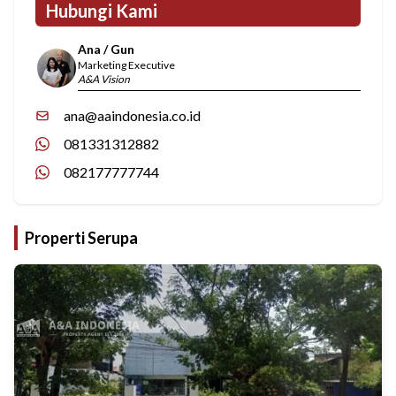
Hubungi Kami
Ana / Gun
Marketing Executive
A&A Vision
ana@aaindonesia.co.id
081331312882
082177777744
Properti Serupa