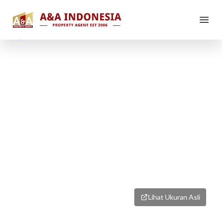
1
/
7
Lihat Ukuran Asli