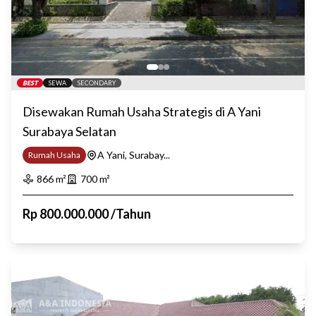
BEST
SEWA
SECONDARY
Disewakan Rumah Usaha Strategis di A Yani
Surabaya Selatan
A Yani, Surabay...
Rumah Usaha
866
m²
700
m²
Rp
800.000.000
/
Tahun