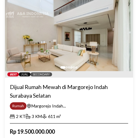
BEST
JUAL
SECONDARY
Dijual Rumah Mewah di Margorejo Indah
Surabaya Selatan
Margorejo Indah...
Rumah
2
KT
3
KM
611
m²
Rp
19.500.000.000