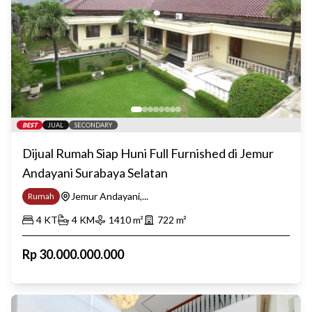
BEST
JUAL
SECONDARY
Dijual Rumah Siap Huni Full Furnished di Jemur
Andayani Surabaya Selatan
Jemur Andayani,...
Rumah
4
KT
4
KM
1410
m²
722
m²
Rp
30.000.000.000