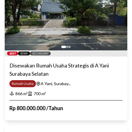
BEST
SEWA
SECONDARY
Disewakan Rumah Usaha Strategis di A Yani
Surabaya Selatan
A Yani, Surabay...
Rumah Usaha
866
m²
700
m²
Rp
800.000.000
/
Tahun