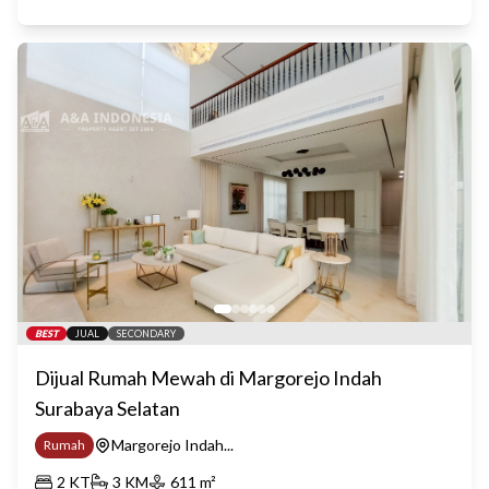
BEST
JUAL
SECONDARY
Dijual Rumah Mewah di Margorejo Indah
Surabaya Selatan
Margorejo Indah...
Rumah
2
KT
3
KM
611
m²