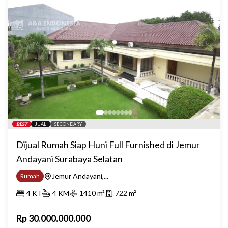
BEST
JUAL
SECONDARY
Dijual Rumah Siap Huni Full Furnished di Jemur
Andayani Surabaya Selatan
Jemur Andayani,...
Rumah
4
KT
4
KM
1410
m²
722
m²
Rp
30.000.000.000