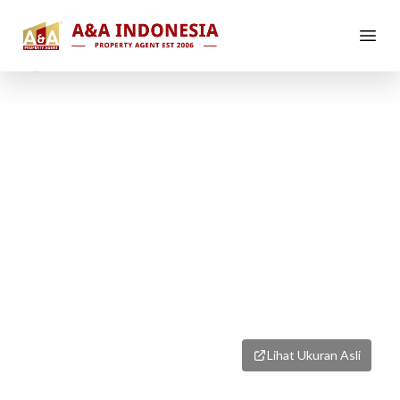
1
/
1
Lihat Ukuran Asli