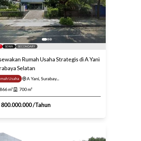
SEWA
SECONDARY
sewakan Rumah Usaha Strategis di A Yani
rabaya Selatan
A Yani, Surabay...
umah Usaha
866
m²
700
m²
p
800.000.000
/
Tahun