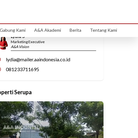
Hubungi Kami
Gabung Kami
A&A Akademi
Berita
Tentang Kami
Lydia S
Marketing Executive
A&A Vision
lydia@mailer.aaindonesia.co.id
081233711695
operti Serupa