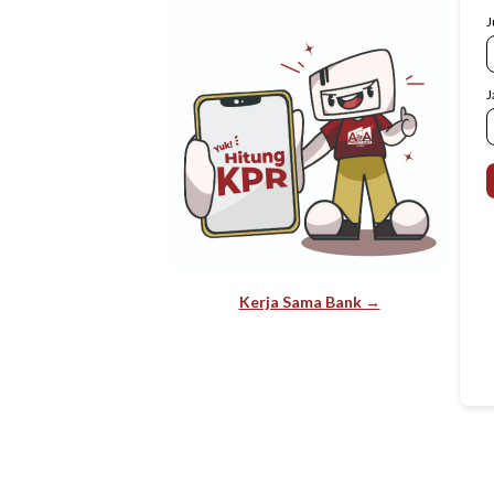
J
J
Kerja Sama Bank →