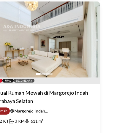
JUAL
SECONDARY
jual Rumah Mewah di Margorejo Indah
rabaya Selatan
Margorejo Indah...
umah
2
KT
3
KM
611
m²