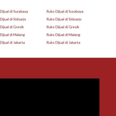
ijual di Surabaya
Ruko Dijual di Surabaya
ijual di Sidoarjo
Ruko Dijual di Sidoarjo
ijual di Gresik
Ruko Dijual di Gresik
ijual di Malang
Ruko Dijual di Malang
ijual di Jakarta
Ruko Dijual di Jakarta