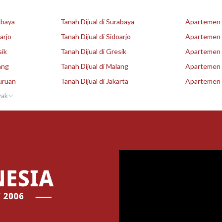
abaya
Tanah Dijual di Surabaya
Apartemen D
arjo
Tanah Dijual di Sidoarjo
Apartemen D
sik
Tanah Dijual di Gresik
Apartemen D
ang
Tanah Dijual di Malang
Apartemen D
uruan
Tanah Dijual di Jakarta
Apartemen D
yak