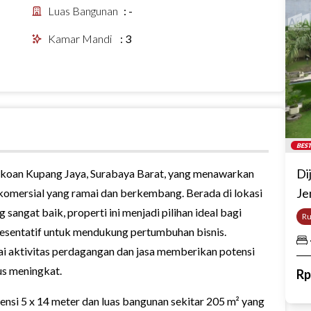
Luas Bangunan
:
-
Kamar Mandi
:
3
BEST
Di
tokoan Kupang Jaya, Surabaya Barat, yang menawarkan
Je
 komersial yang ramai dan berkembang. Berada di lokasi
 sangat baik, properti ini menjadi pilihan ideal bagi
R
sentatif untuk mendukung pertumbuhan bisnis.
ai aktivitas perdagangan dan jasa memberikan potensi
rus meningkat.
R
ensi 5 x 14 meter dan luas bangunan sekitar 205 m² yang