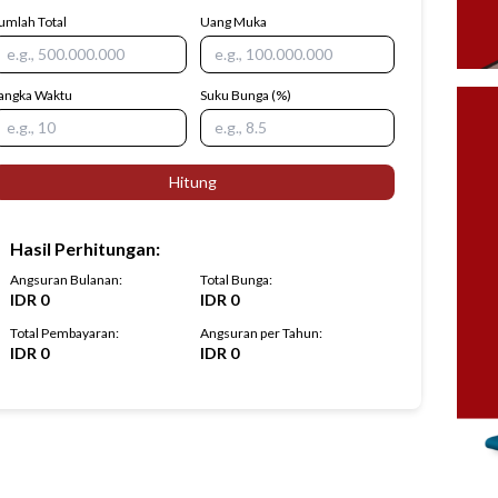
umlah Total
Uang Muka
angka Waktu
Suku Bunga
(%)
Hitung
Hasil Perhitungan
:
Angsuran Bulanan
:
Total Bunga
:
IDR
0
IDR
0
Total Pembayaran
:
Angsuran per Tahun
:
IDR
0
IDR
0