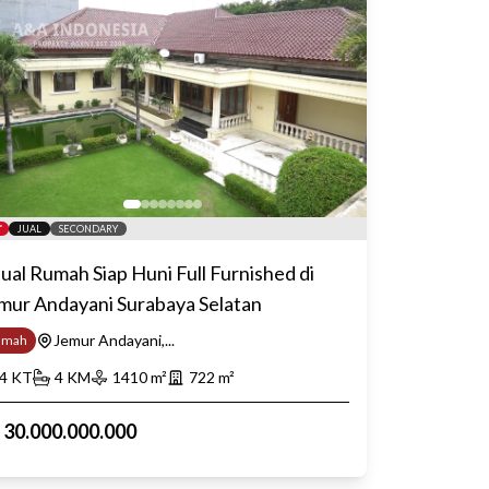
JUAL
SECONDARY
jual Rumah Siap Huni Full Furnished di
mur Andayani Surabaya Selatan
Jemur Andayani,...
umah
4
KT
4
KM
1410
m²
722
m²
p
30.000.000.000