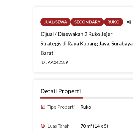
JUAL/SEWA
SECONDARY
RUKO
Dijual / Disewakan 2 Ruko Jejer
Strategis di Raya Kupang Jaya, Surabaya
Barat
ID :
AA042189
Detail Properti
Tipe Properti
:
Ruko
Luas Tanah
:
70 m² (14 x 5)