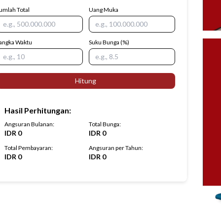
umlah Total
Uang Muka
angka Waktu
Suku Bunga
(%)
Hitung
Hasil Perhitungan
:
Angsuran Bulanan
:
Total Bunga
:
IDR
0
IDR
0
Total Pembayaran
:
Angsuran per Tahun
:
IDR
0
IDR
0