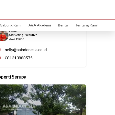
Hubungi Kami
Gabung Kami
A&A Akademi
Berita
Tentang Kami
Nelly
Marketing Executive
A&A Vision
nelly@aaindonesia.co.id
081313888575
operti Serupa