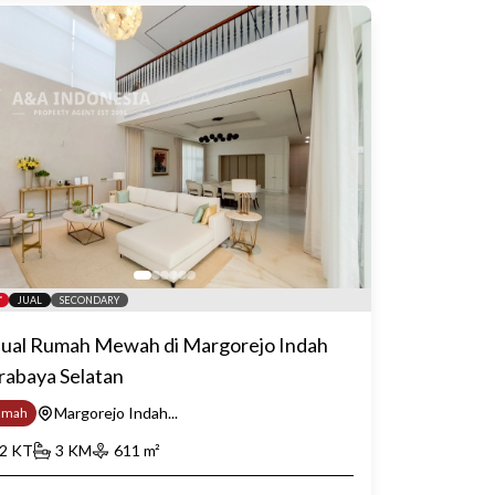
JUAL
SECONDARY
jual Rumah Mewah di Margorejo Indah
rabaya Selatan
Margorejo Indah...
umah
2
KT
3
KM
611
m²