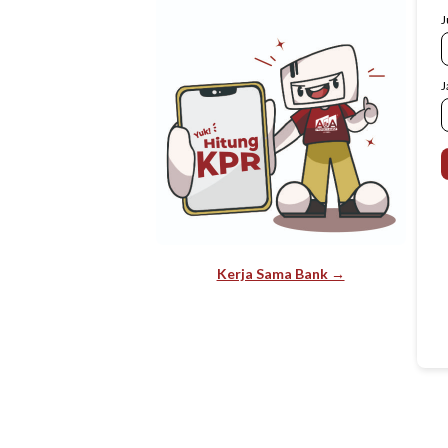
J
J
Kerja Sama Bank →