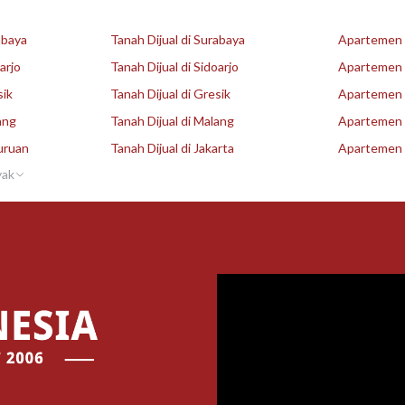
abaya
Tanah Dijual di Surabaya
Apartemen D
arjo
Tanah Dijual di Sidoarjo
Apartemen D
sik
Tanah Dijual di Gresik
Apartemen D
ang
Tanah Dijual di Malang
Apartemen D
uruan
Tanah Dijual di Jakarta
Apartemen D
yak