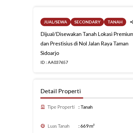
JUAL/SEWA
SECONDARY
TANAH
Dijual/Disewakan Tanah Lokasi Premiu
dan Prestisius di Nol Jalan Raya Taman
Sidoarjo
ID :
AA037657
Detail Properti
Tipe Properti
:
Tanah
Luas Tanah
:
669 m²