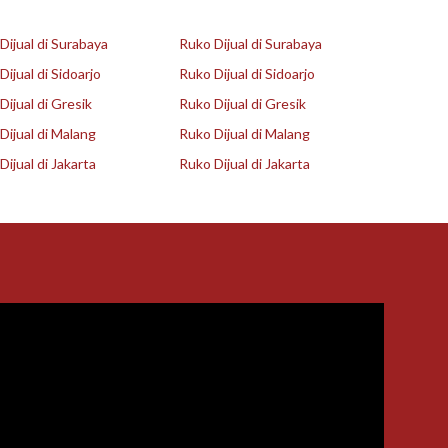
ijual di Surabaya
Ruko Dijual di Surabaya
ijual di Sidoarjo
Ruko Dijual di Sidoarjo
ijual di Gresik
Ruko Dijual di Gresik
ijual di Malang
Ruko Dijual di Malang
ijual di Jakarta
Ruko Dijual di Jakarta