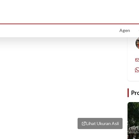
1
/
1
Agen
Pr
Lihat Ukuran Asli