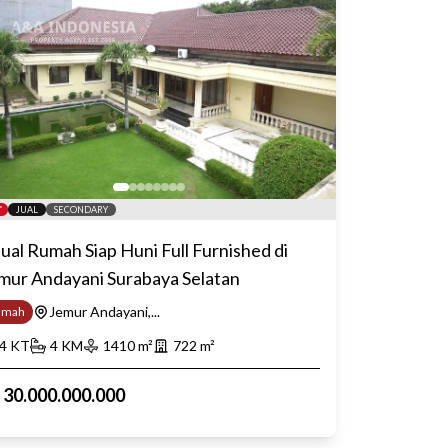
JUAL
SECONDARY
jual Rumah Siap Huni Full Furnished di
mur Andayani Surabaya Selatan
Jemur Andayani,...
umah
4
KT
4
KM
1410
m²
722
m²
p
30.000.000.000