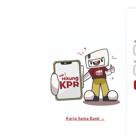
J
J
Kerja Sama Bank →