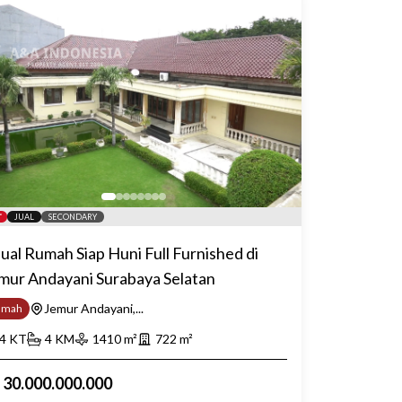
JUAL
SECONDARY
jual Rumah Siap Huni Full Furnished di
mur Andayani Surabaya Selatan
Jemur Andayani,...
umah
4
KT
4
KM
1410
m²
722
m²
p
30.000.000.000