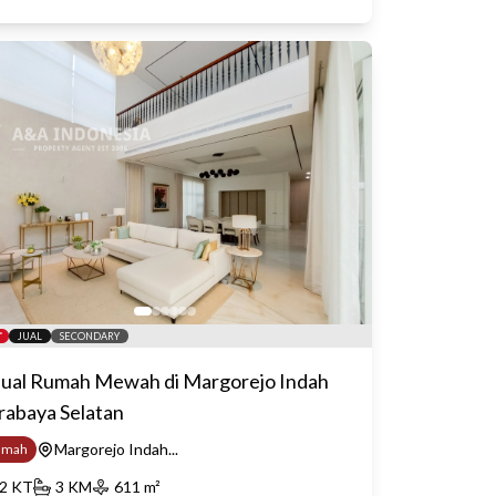
JUAL
SECONDARY
jual Rumah Mewah di Margorejo Indah
rabaya Selatan
Margorejo Indah...
umah
2
KT
3
KM
611
m²