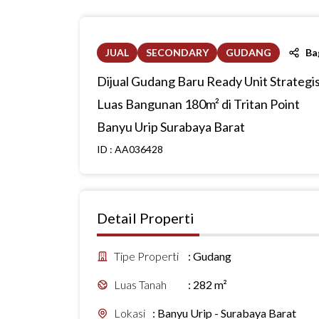
JUAL
SECONDARY
GUDANG
Ba
Dijual Gudang Baru Ready Unit Strategi
Luas Bangunan 180m² di Tritan Point
Banyu Urip Surabaya Barat
ID :
AA036428
Detail Properti
Tipe Properti
:
Gudang
Luas Tanah
:
282 m²
Lokasi
:
Banyu Urip - Surabaya Barat