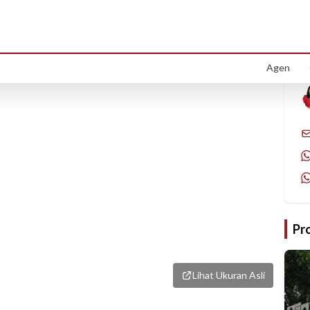
1
/
1
Agen
Pr
Lihat Ukuran Asli