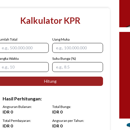
Kalkulator KPR
umlah Total
Uang Muka
angka Waktu
Suku Bunga
(%)
Hitung
Hasil Perhitungan
:
Angsuran Bulanan
:
Total Bunga
:
IDR
0
IDR
0
Total Pembayaran
:
Angsuran per Tahun
:
IDR
0
IDR
0