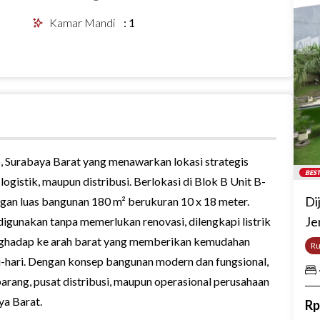
Kamar Mandi
:
1
ip, Surabaya Barat yang menawarkan lokasi strategis
BEST
gistik, maupun distribusi. Berlokasi di Blok B Unit B-
Di
engan luas bangunan 180 m² berukuran 10 x 18 meter.
Je
igunakan tanpa memerlukan renovasi, dilengkapi listrik
menghadap ke arah barat yang memberikan kemudahan
R
ri-hari. Dengan konsep bangunan modern dan fungsional,
arang, pusat distribusi, maupun operasional perusahaan
ya Barat.
R