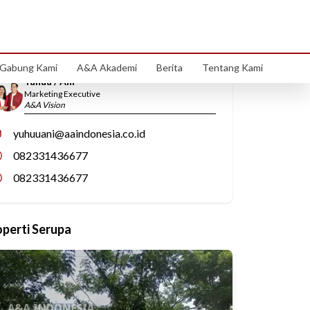
Hubungi Kami
Gabung Kami
A&A Akademi
Berita
Tentang Kami
Yuhuu / Ani
Marketing Executive
A&A Vision
yuhuuani@aaindonesia.co.id
082331436677
082331436677
operti Serupa