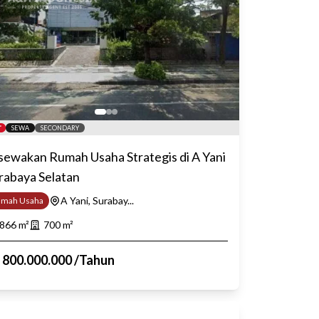
SEWA
SECONDARY
sewakan Rumah Usaha Strategis di A Yani
rabaya Selatan
A Yani, Surabay...
umah Usaha
866
m²
700
m²
p
800.000.000
/
Tahun