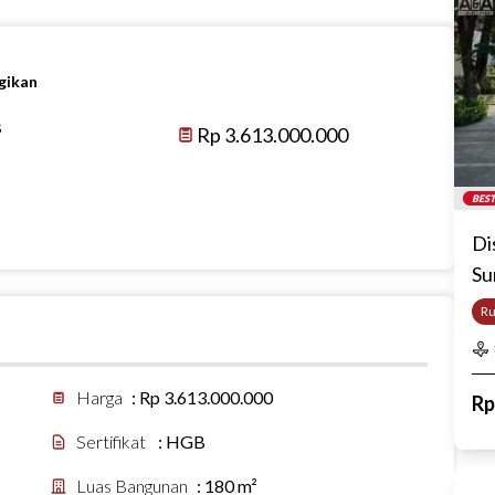
gikan
s
Rp 3.613.000.000
BEST
Di
Su
R
Harga
:
Rp 3.613.000.000
R
Sertifikat
:
HGB
Luas Bangunan
:
180 m²