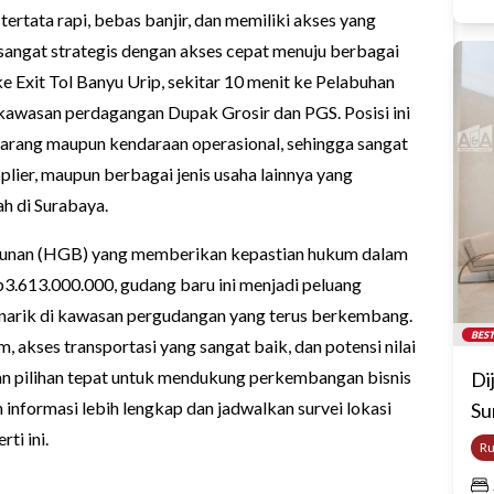
ertata rapi, bebas banjir, dan memiliki akses yang
angat strategis dengan akses cepat menuju berbagai
ke Exit Tol Banyu Urip, sekitar 10 menit ke Pelabuhan
 kawasan perdagangan Dupak Grosir dan PGS. Posisi ini
 barang maupun kendaraan operasional, sehingga sangat
upplier, maupun berbagai jenis usaha lainnya yang
h di Surabaya.
angunan (HGB) yang memberikan kepastian hukum dalam
p3.613.000.000, gudang baru ini menjadi peluang
menarik di kawasan pergudangan yang terus berkembang.
BEST
 akses transportasi yang sangat baik, dan potensi nilai
kan pilihan tepat untuk mendukung perkembangan bisnis
Di
informasi lebih lengkap dan jadwalkan survei lokasi
Su
ti ini.
R