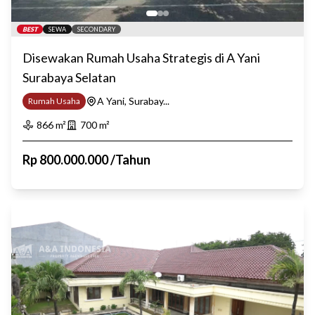
BEST
SEWA
SECONDARY
Disewakan Rumah Usaha Strategis di A Yani
Surabaya Selatan
A Yani, Surabay...
Rumah Usaha
866
m²
700
m²
Rp
800.000.000
/
Tahun