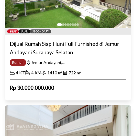
BEST
JUAL
SECONDARY
Dijual Rumah Siap Huni Full Furnished di Jemur
Andayani Surabaya Selatan
Jemur Andayani,...
Rumah
4
KT
4
KM
1410
m²
722
m²
Rp
30.000.000.000