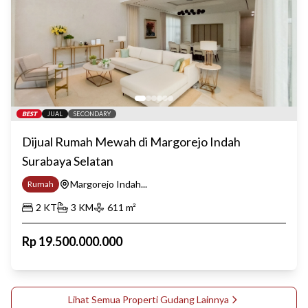
BEST
JUAL
SECONDARY
Dijual Rumah Mewah di Margorejo Indah
Surabaya Selatan
Margorejo Indah...
Rumah
2
KT
3
KM
611
m²
Rp
19.500.000.000
Lihat Semua Properti
Gudang
Lainnya