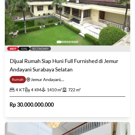
BEST
JUAL
SECONDARY
Dijual Rumah Siap Huni Full Furnished di Jemur
Andayani Surabaya Selatan
Jemur Andayani,...
Rumah
4
KT
4
KM
1410
m²
722
m²
Rp
30.000.000.000