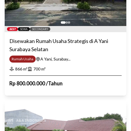
BEST
SEWA
SECONDARY
Disewakan Rumah Usaha Strategis di A Yani
Surabaya Selatan
A Yani, Surabay...
Rumah Usaha
866
m²
700
m²
Rp
800.000.000
/
Tahun