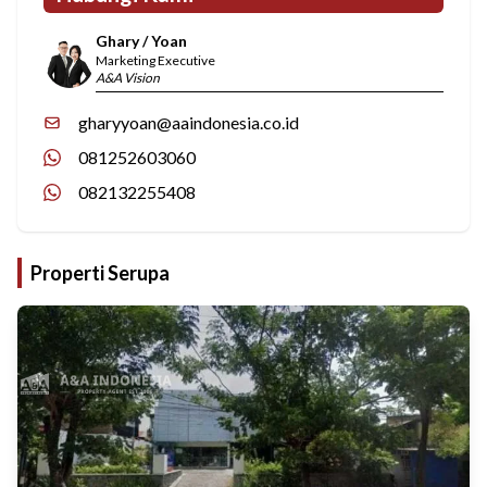
Ghary / Yoan
Marketing Executive
A&A Vision
gharyyoan@aaindonesia.co.id
081252603060
082132255408
Properti Serupa