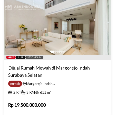
BEST
JUAL
SECONDARY
Dijual Rumah Mewah di Margorejo Indah
Surabaya Selatan
Margorejo Indah...
Rumah
2
KT
3
KM
611
m²
Rp
19.500.000.000