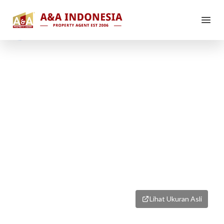
1
/
1
Lihat Ukuran Asli