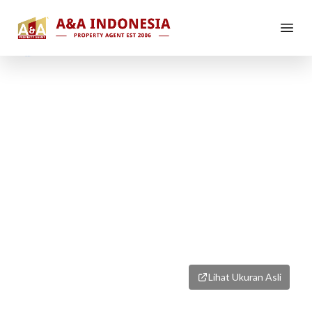
1
/
1
Lihat Ukuran Asli