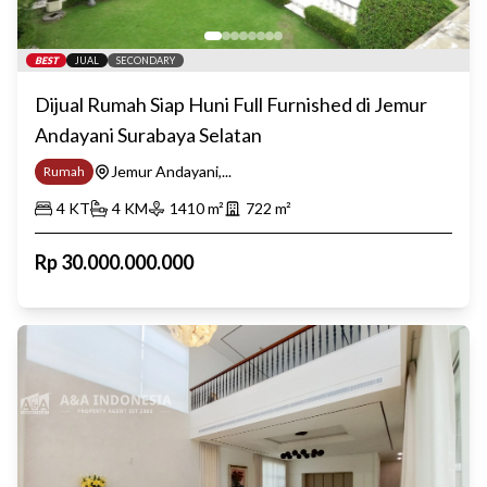
BEST
JUAL
SECONDARY
Dijual Rumah Siap Huni Full Furnished di Jemur
Andayani Surabaya Selatan
Jemur Andayani,...
Rumah
4
KT
4
KM
1410
m²
722
m²
Rp
30.000.000.000