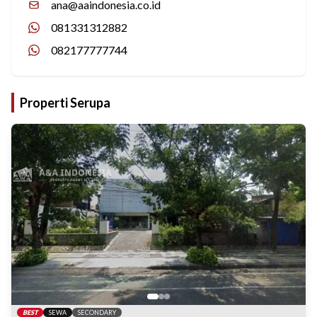
ana@aaindonesia.co.id
081331312882
082177777744
Properti Serupa
BEST
SEWA
SECONDARY