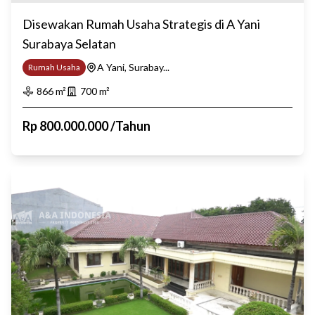
Disewakan Rumah Usaha Strategis di A Yani
Surabaya Selatan
A Yani, Surabay...
Rumah Usaha
866
m²
700
m²
Rp
800.000.000
/
Tahun