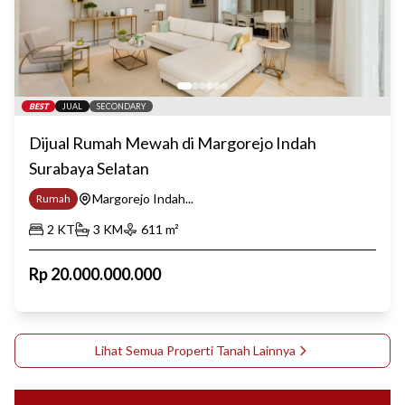
BEST
JUAL
SECONDARY
Dijual Rumah Mewah di Margorejo Indah
Surabaya Selatan
Margorejo Indah...
Rumah
2
KT
3
KM
611
m²
Rp
20.000.000.000
Lihat Semua Properti
Tanah
Lainnya