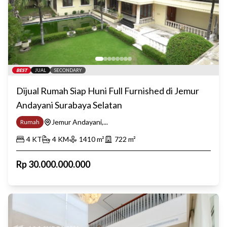
BEST
JUAL
SECONDARY
Dijual Rumah Siap Huni Full Furnished di Jemur
Andayani Surabaya Selatan
Jemur Andayani,...
Rumah
4
KT
4
KM
1410
m²
722
m²
Rp
30.000.000.000