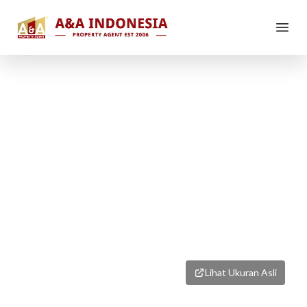
1
/
3
Lihat Ukuran Asli