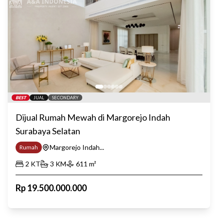
BEST
JUAL
SECONDARY
Dijual Rumah Mewah di Margorejo Indah
Surabaya Selatan
Margorejo Indah...
Rumah
2
KT
3
KM
611
m²
Rp
19.500.000.000