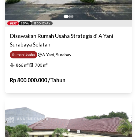
BEST
SEWA
SECONDARY
Disewakan Rumah Usaha Strategis di A Yani
Surabaya Selatan
A Yani, Surabay...
Rumah Usaha
866
m²
700
m²
Rp
800.000.000
/
Tahun