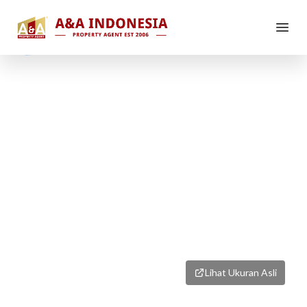
1
/
1
Lihat Ukuran Asli