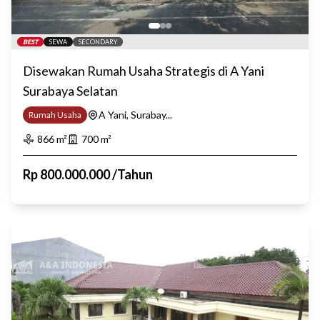
BEST
SEWA
SECONDARY
Disewakan Rumah Usaha Strategis di A Yani
Surabaya Selatan
A Yani, Surabay...
Rumah Usaha
866
m²
700
m²
Rp
800.000.000
/
Tahun