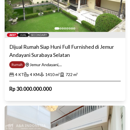
BEST
JUAL
SECONDARY
Dijual Rumah Siap Huni Full Furnished di Jemur
Andayani Surabaya Selatan
Jemur Andayani,...
Rumah
4
KT
4
KM
1410
m²
722
m²
Rp
30.000.000.000