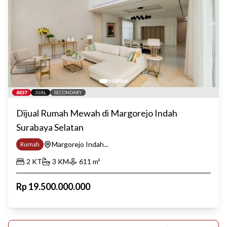
BEST
JUAL
SECONDARY
Dijual Rumah Mewah di Margorejo Indah
Surabaya Selatan
Margorejo Indah...
Rumah
2
KT
3
KM
611
m²
Rp
19.500.000.000