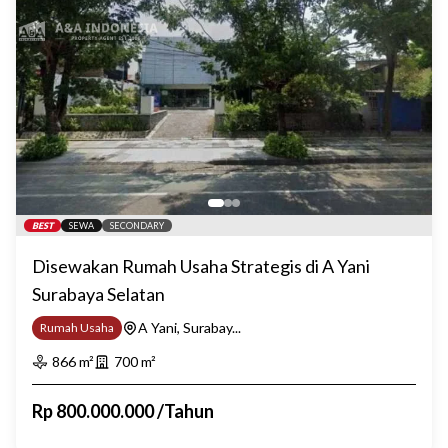
BEST
SEWA
SECONDARY
Disewakan Rumah Usaha Strategis di A Yani
Surabaya Selatan
A Yani, Surabay...
Rumah Usaha
866
m²
700
m²
Rp
800.000.000
/
Tahun