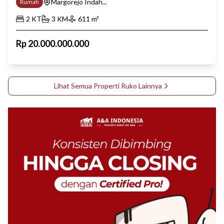
Margorejo Indah...
Rumah
2
KT
3
KM
611
m²
Rp
20.000.000.000
Lihat Semua Properti
Ruko
Lainnya