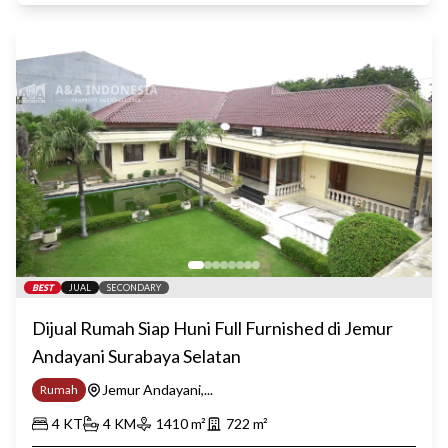
BEST
JUAL
SECONDARY
Dijual Rumah Siap Huni Full Furnished di Jemur
Andayani Surabaya Selatan
Jemur Andayani,...
Rumah
4
KT
4
KM
1410
m²
722
m²