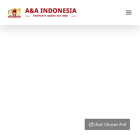
1
/
3
Lihat Ukuran Asli