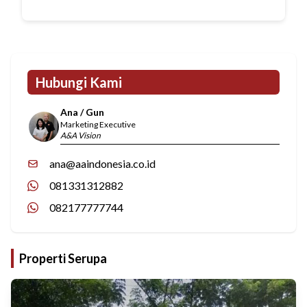
Hubungi Kami
Ana / Gun
Marketing Executive
A&A Vision
ana@aaindonesia.co.id
081331312882
082177777744
Properti Serupa