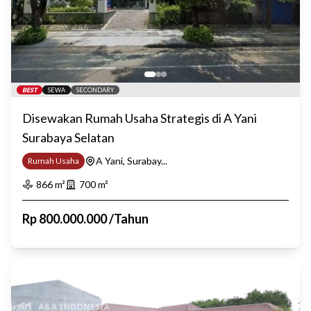
BEST
SEWA
SECONDARY
Disewakan Rumah Usaha Strategis di A Yani
Surabaya Selatan
A Yani, Surabay...
Rumah Usaha
866
m²
700
m²
Rp
800.000.000
/
Tahun