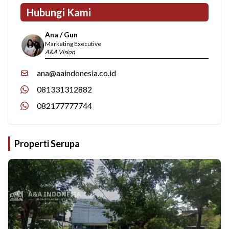
Hubungi Kami
Ana / Gun
Marketing Executive
A&A Vision
ana@aaindonesia.co.id
081331312882
082177777744
Properti Serupa