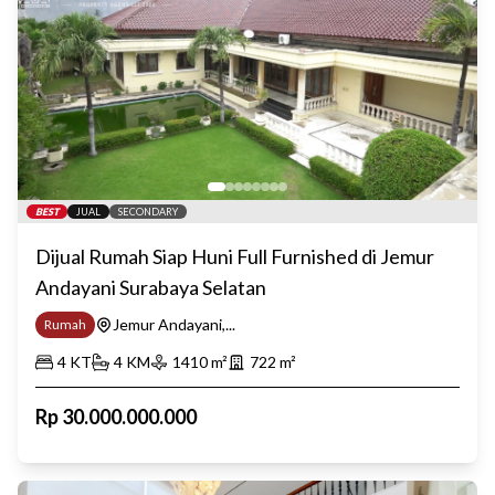
BEST
JUAL
SECONDARY
Dijual Rumah Siap Huni Full Furnished di Jemur
Andayani Surabaya Selatan
Jemur Andayani,...
Rumah
4
KT
4
KM
1410
m²
722
m²
Rp
30.000.000.000