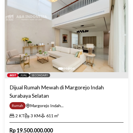
BEST
JUAL
SECONDARY
Dijual Rumah Mewah di Margorejo Indah
Surabaya Selatan
Margorejo Indah...
Rumah
2
KT
3
KM
611
m²
Rp
19.500.000.000