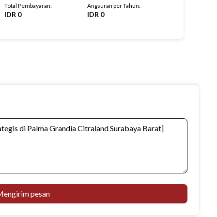
Total Pembayaran
:
Angsuran per Tahun
:
IDR
0
IDR
0
engirim pesan