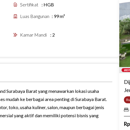
Sertifikat
:
HGB
Luas Bangunan
:
99 m²
Kamar Mandi
:
2
BEST
Di
Je
aland Surabaya Barat yang menawarkan lokasi usaha
s mudah ke berbagai area penting di Surabaya Barat.
R
or, toko, usaha kuliner, salon, maupun berbagai jenis
ersial yang aktif dan memiliki potensi bisnis yang
R