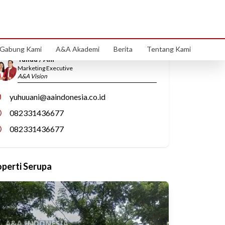
Hubungi Kami
Gabung Kami
A&A Akademi
Berita
Tentang Kami
Yuhuu / Ani
Marketing Executive
A&A Vision
yuhuuani@aaindonesia.co.id
082331436677
082331436677
operti Serupa