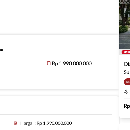
an
BEST
Rp 1.990.000.000
Di
Su
R
R
Harga
:
Rp 1.990.000.000