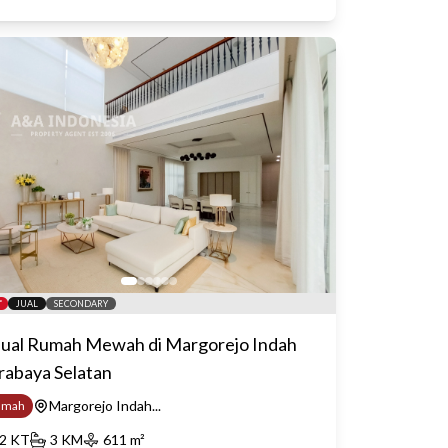
JUAL
SECONDARY
jual Rumah Mewah di Margorejo Indah
rabaya Selatan
Margorejo Indah...
umah
2
KT
3
KM
611
m²