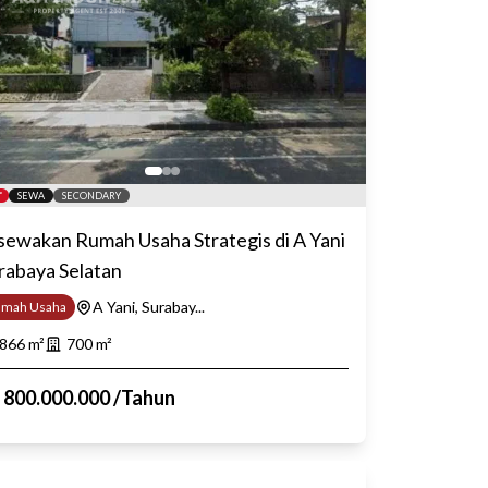
SEWA
SECONDARY
sewakan Rumah Usaha Strategis di A Yani
rabaya Selatan
A Yani, Surabay...
umah Usaha
866
m²
700
m²
p
800.000.000
/
Tahun