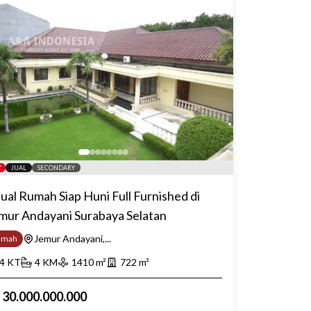
JUAL
SECONDARY
jual Rumah Siap Huni Full Furnished di
mur Andayani Surabaya Selatan
Jemur Andayani,...
umah
4
KT
4
KM
1410
m²
722
m²
p
30.000.000.000