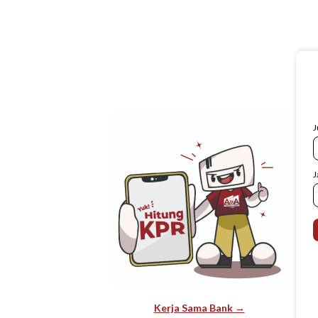
J
J
Kerja Sama Bank →