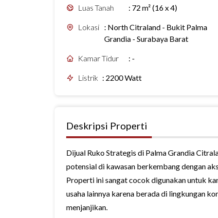
Luas Tanah
:
72 m² (16 x 4)
Lokasi
:
North Citraland - Bukit Palma
Grandia - Surabaya Barat
Kamar Tidur
:
-
Listrik
:
2200 Watt
Deskripsi Properti
Dijual Ruko Strategis di Palma Grandia Citr
potensial di kawasan berkembang dengan akse
Properti ini sangat cocok digunakan untuk kant
usaha lainnya karena berada di lingkungan kom
menjanjikan.