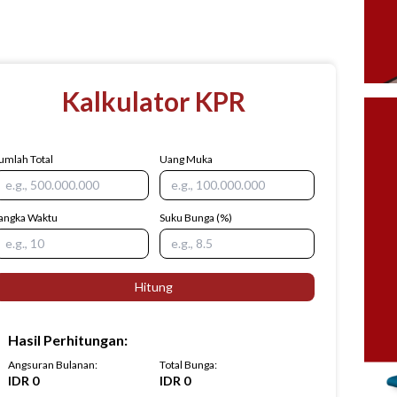
Kalkulator KPR
umlah Total
Uang Muka
angka Waktu
Suku Bunga
(%)
Hitung
Hasil Perhitungan
:
Angsuran Bulanan
:
Total Bunga
:
IDR
0
IDR
0