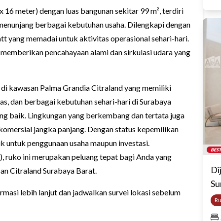
5 x 16 meter) dengan luas bangunan sekitar 99 m², terdiri
k menunjang berbagai kebutuhan usaha. Dilengkapi dengan
tt yang memadai untuk aktivitas operasional sehari-hari.
 memberikan pencahayaan alami dan sirkulasi udara yang
 di kawasan Palma Grandia Citraland yang memiliki
tas, dan berbagai kebutuhan sehari-hari di Surabaya
ng baik. Lingkungan yang berkembang dan tertata juga
i komersial jangka panjang. Dengan status kepemilikan
rik untuk penggunaan usaha maupun investasi.
BEST
), ruko ini merupakan peluang tepat bagi Anda yang
Di
san Citraland Surabaya Barat.
Su
masi lebih lanjut dan jadwalkan survei lokasi sebelum
R