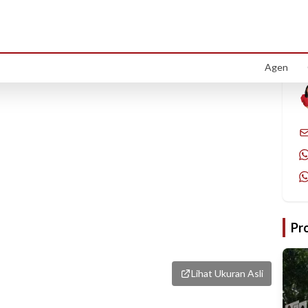
1
/
3
Agen
Pr
Lihat Ukuran Asli