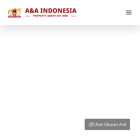
1
/
1
Lihat Ukuran Asli