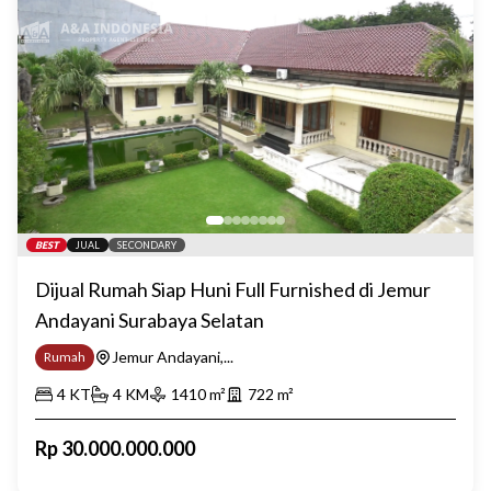
BEST
JUAL
SECONDARY
Dijual Rumah Siap Huni Full Furnished di Jemur
Andayani Surabaya Selatan
Jemur Andayani,...
Rumah
4
KT
4
KM
1410
m²
722
m²
Rp
30.000.000.000