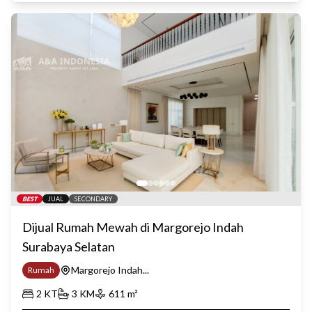
BEST
JUAL
SECONDARY
Dijual Rumah Mewah di Margorejo Indah
Surabaya Selatan
Margorejo Indah...
Rumah
2
KT
3
KM
611
m²