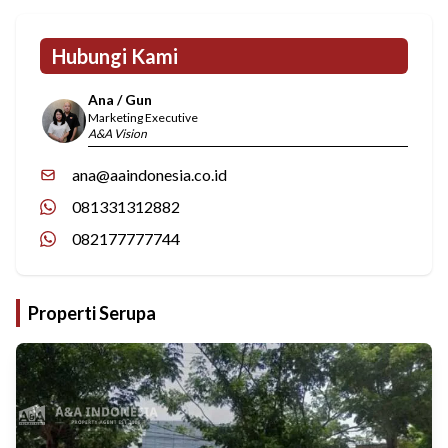
Hubungi Kami
Ana / Gun
Marketing Executive
A&A Vision
ana@aaindonesia.co.id
081331312882
082177777744
Properti Serupa