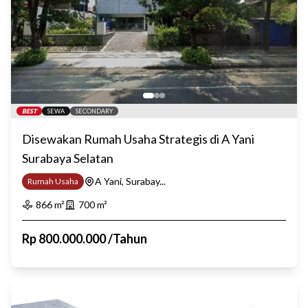
BEST
SEWA
SECONDARY
Disewakan Rumah Usaha Strategis di A Yani
Surabaya Selatan
A Yani, Surabay...
Rumah Usaha
866
m²
700
m²
Rp
800.000.000
/
Tahun