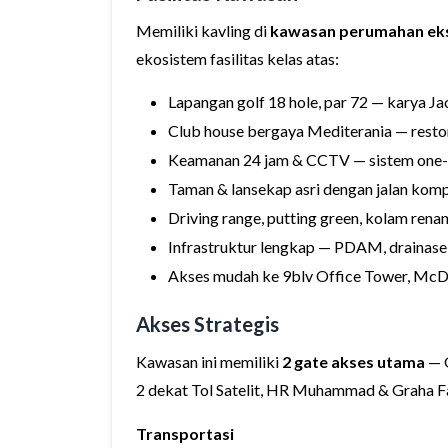
Memiliki kavling di
kawasan perumahan eks
ekosistem fasilitas kelas atas:
Lapangan golf 18 hole, par 72 — karya Ja
Club house bergaya Mediterania — restor
Keamanan 24 jam & CCTV — sistem one-
Taman & lansekap asri dengan jalan komp
Driving range, putting green, kolam renang
Infrastruktur lengkap — PDAM, drainase, 
Akses mudah ke 9blv Office Tower, McD
Akses Strategis
Kawasan ini memiliki
2 gate akses utama
— G
2 dekat Tol Satelit, HR Muhammad & Graha F
Transportasi