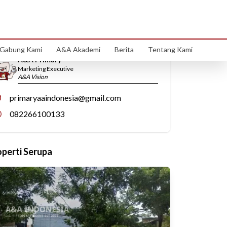
Hubungi Kami
Gabung Kami
A&A Akademi
Berita
Tentang Kami
A&A Primary
Marketing Executive
A&A Vision
primaryaaindonesia@gmail.com
082266100133
operti Serupa