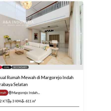
JUAL
SECONDARY
jual Rumah Mewah di Margorejo Indah
rabaya Selatan
Margorejo Indah...
umah
2
KT
3
KM
611
m²