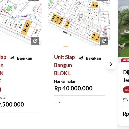
iap
Unit Siap
Bagikan
Bagikan
BEST
un
Bangun
Di
 N
BLOK L
Je
F
Harga mulai
Rp 40.000.000
)
R
ulai
-
-
9.500.000
R