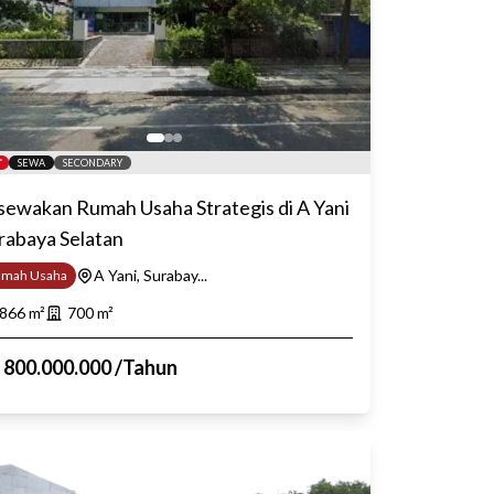
SEWA
SECONDARY
sewakan Rumah Usaha Strategis di A Yani
rabaya Selatan
A Yani, Surabay...
umah Usaha
866
m²
700
m²
p
800.000.000
/
Tahun