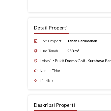
Detail Properti
Tipe Properti
:
Tanah Perumahan
Luas Tanah
:
258 m²
Lokasi
:
Bukit Darmo Golf - Surabaya Bar
Kamar Tidur
:
-
Listrik
:
-
Deskripsi Properti