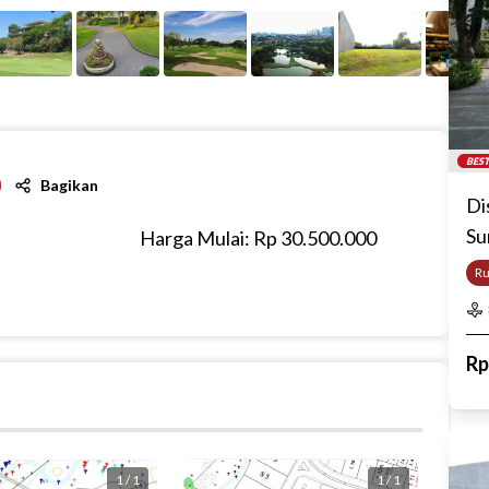
BEST
Bagikan
Di
Su
Harga Mulai: Rp
30.500.000
R
R
1
/
1
1
/
1