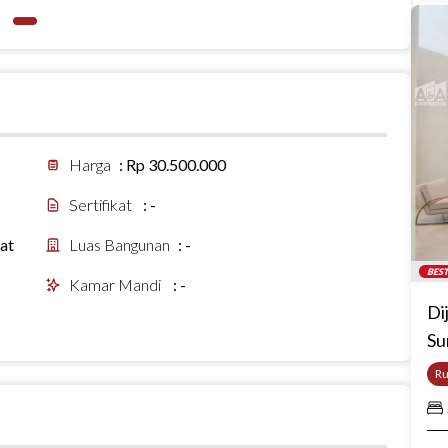
Harga
:
Rp 30.500.000
Sertifikat
:
-
at
Luas Bangunan
:
-
BEST
Kamar Mandi
:
-
Di
Su
R