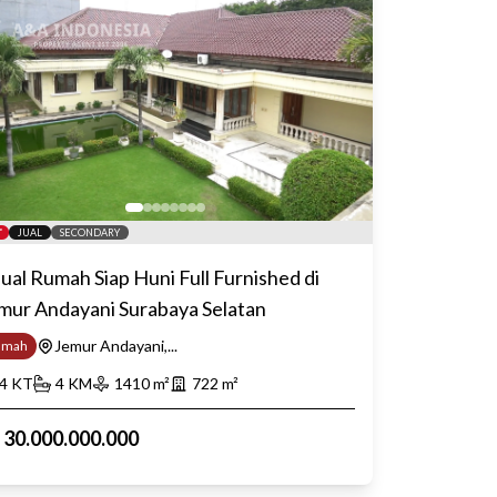
JUAL
SECONDARY
jual Rumah Siap Huni Full Furnished di
mur Andayani Surabaya Selatan
Jemur Andayani,...
umah
4
KT
4
KM
1410
m²
722
m²
p
30.000.000.000