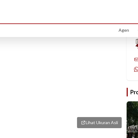
1
/
19
Agen
Pr
Lihat Ukuran Asli