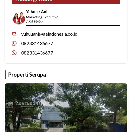
Yuhuu / Ani
Marketing Executive
A&A Vision
yuhuuani@aaindonesia.co.id
082331436677
082331436677
Properti Serupa