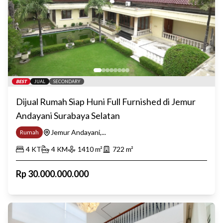
BEST
JUAL
SECONDARY
Dijual Rumah Siap Huni Full Furnished di Jemur
Andayani Surabaya Selatan
Jemur Andayani,...
Rumah
4
KT
4
KM
1410
m²
722
m²
Rp
30.000.000.000