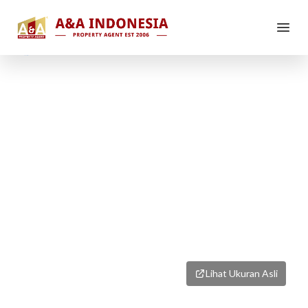
1
/
1
Lihat Ukuran Asli