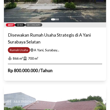
BEST
SEWA
SECONDARY
Disewakan Rumah Usaha Strategis di A Yani
Surabaya Selatan
A Yani, Surabay...
Rumah Usaha
866
m²
700
m²
Rp
800.000.000
/
Tahun