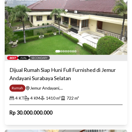
BEST
JUAL
SECONDARY
Dijual Rumah Siap Huni Full Furnished di Jemur
Andayani Surabaya Selatan
Jemur Andayani,...
Rumah
4
KT
4
KM
1410
m²
722
m²
Rp
30.000.000.000