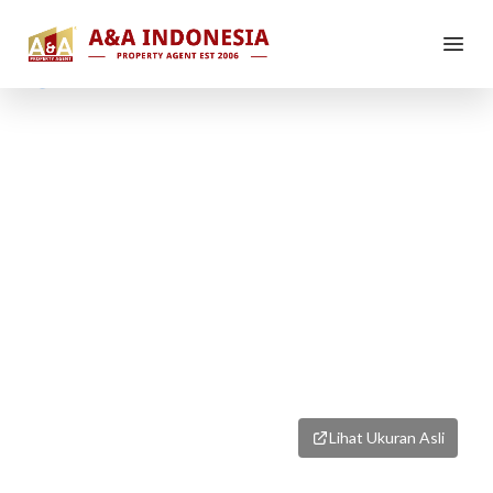
1
/
2
Lihat Ukuran Asli