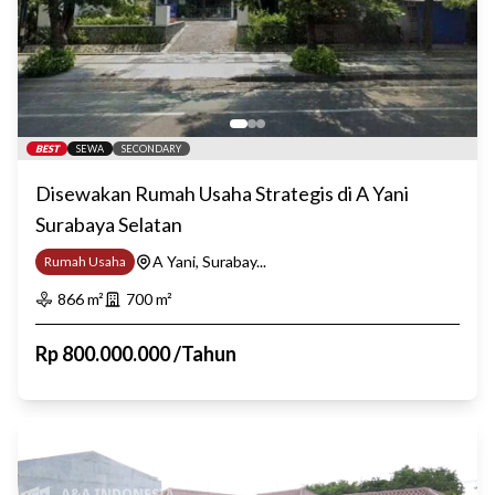
BEST
SEWA
SECONDARY
Disewakan Rumah Usaha Strategis di A Yani
Surabaya Selatan
A Yani, Surabay...
Rumah Usaha
866
m²
700
m²
Rp
800.000.000
/
Tahun