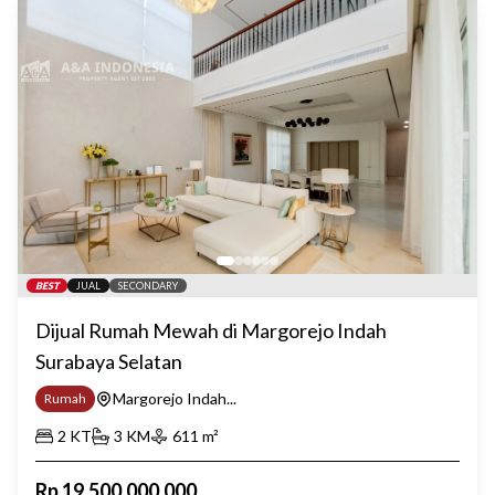
BEST
JUAL
SECONDARY
Dijual Rumah Mewah di Margorejo Indah
Surabaya Selatan
Margorejo Indah...
Rumah
2
KT
3
KM
611
m²
Rp
19.500.000.000