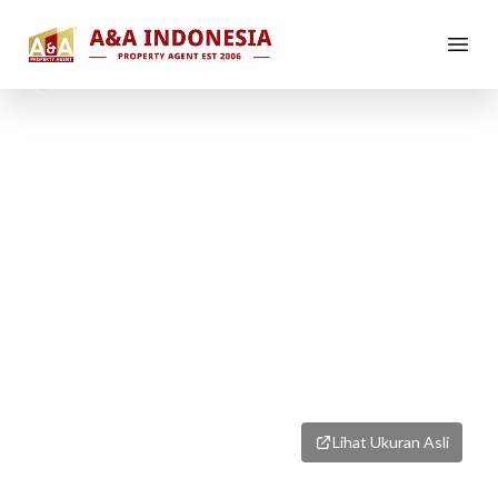
1
/
4
Lihat Ukuran Asli