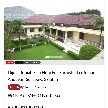
BEST
JUAL
SECONDARY
Dijual Rumah Siap Huni Full Furnished di Jemur
Andayani Surabaya Selatan
Jemur Andayani,...
Rumah
4
KT
4
KM
1410
m²
722
m²
Rp
30.000.000.000