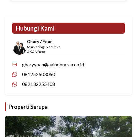
Hubungi Kami
Ghary / Yoan
Marketing Executive
A&A Vision
gharyyoan@aaindonesia.co.id
081252603060
082132255408
Properti Serupa