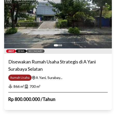
BEST
SEWA
SECONDARY
Disewakan Rumah Usaha Strategis di A Yani
Surabaya Selatan
A Yani, Surabay...
Rumah Usaha
866
m²
700
m²
Rp
800.000.000
/
Tahun