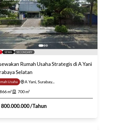
SEWA
SECONDARY
sewakan Rumah Usaha Strategis di A Yani
rabaya Selatan
A Yani, Surabay...
umah Usaha
866
m²
700
m²
p
800.000.000
/
Tahun