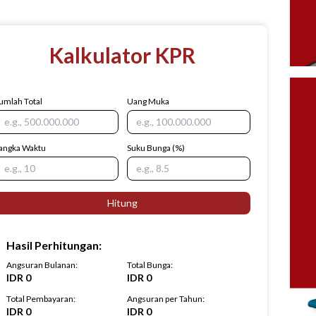
Kalkulator KPR
umlah Total
Uang Muka
angka Waktu
Suku Bunga
(%)
Hitung
Hasil Perhitungan
:
Angsuran Bulanan
:
Total Bunga
:
IDR
0
IDR
0
Total Pembayaran
:
Angsuran per Tahun
:
IDR
0
IDR
0