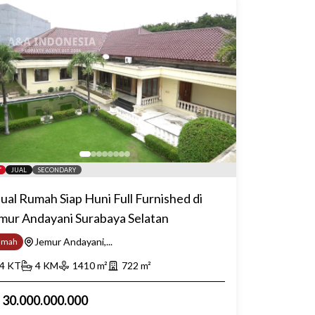
JUAL
SECONDARY
jual Rumah Siap Huni Full Furnished di
mur Andayani Surabaya Selatan
Jemur Andayani,...
umah
4
KT
4
KM
1410
m²
722
m²
p
30.000.000.000