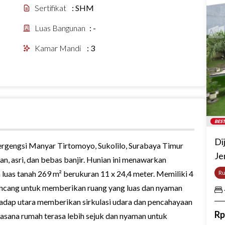
Sertifikat
:
SHM
Luas Bangunan
:
-
Kamar Mandi
:
3
BEST
Di
 bergengsi Manyar Tirtomoyo, Sukolilo, Surabaya Timur
Je
an, asri, dan bebas banjir. Hunian ini menawarkan
uas tanah 269 m² berukuran 11 x 24,4 meter. Memiliki 4
R
rancang untuk memberikan ruang yang luas dan nyaman
 hadap utara memberikan sirkulasi udara dan pencahayaan
R
uasana rumah terasa lebih sejuk dan nyaman untuk