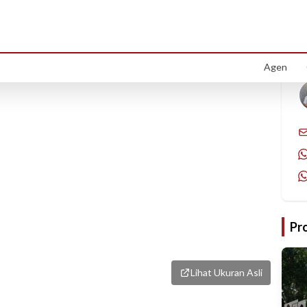
1
/
4
Agen
Pr
Lihat Ukuran Asli