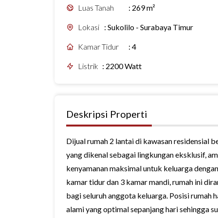
Luas Tanah
:
269 m²
Lokasi
:
Sukolilo - Surabaya Timur
Kamar Tidur
:
4
Listrik
:
2200 Watt
Deskripsi Properti
Dijual rumah 2 lantai di kawasan residensial
yang dikenal sebagai lingkungan eksklusif, am
kenyamanan maksimal untuk keluarga dengan l
kamar tidur dan 3 kamar mandi, rumah ini di
bagi seluruh anggota keluarga. Posisi rumah
alami yang optimal sepanjang hari sehingga s