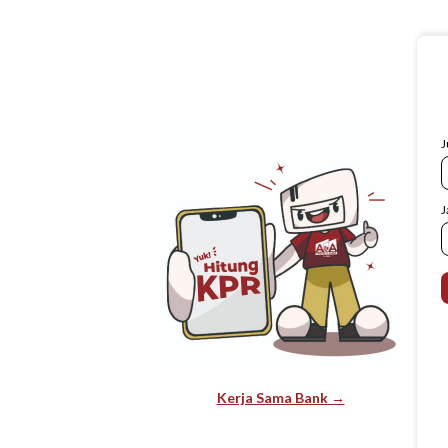
J
J
Kerja Sama Bank →