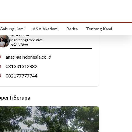
Hubungi Kami
Gabung Kami
A&A Akademi
Berita
Tentang Kami
Ana / Gun
Marketing Executive
A&A Vision
ana@aaindonesia.co.id
081331312882
082177777744
operti Serupa