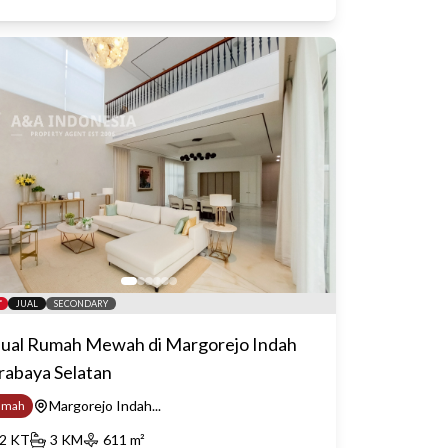
JUAL
SECONDARY
jual Rumah Mewah di Margorejo Indah
rabaya Selatan
Margorejo Indah...
umah
2
KT
3
KM
611
m²