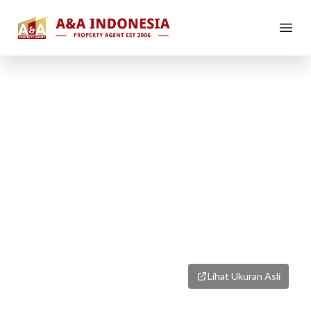
1
/
8
Lihat Ukuran Asli