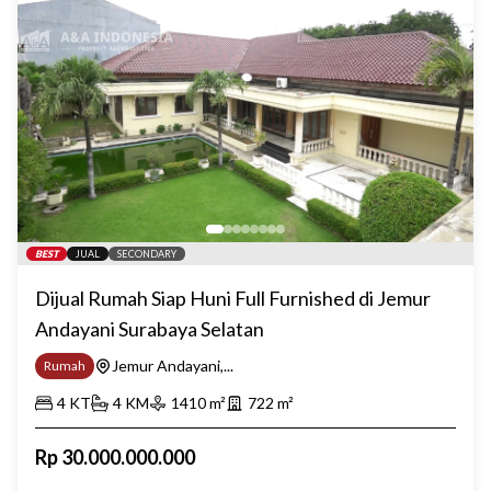
BEST
JUAL
SECONDARY
Dijual Rumah Siap Huni Full Furnished di Jemur
Andayani Surabaya Selatan
Jemur Andayani,...
Rumah
4
KT
4
KM
1410
m²
722
m²
Rp
30.000.000.000