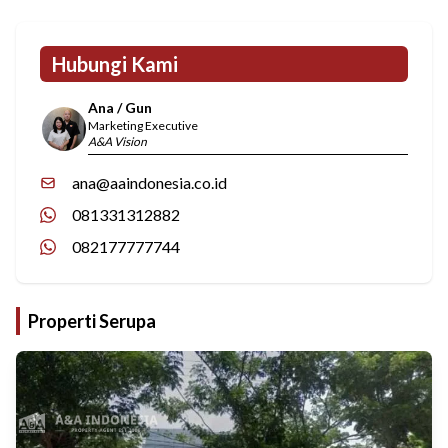
Hubungi Kami
Ana / Gun
Marketing Executive
A&A Vision
ana@aaindonesia.co.id
081331312882
082177777744
Properti Serupa