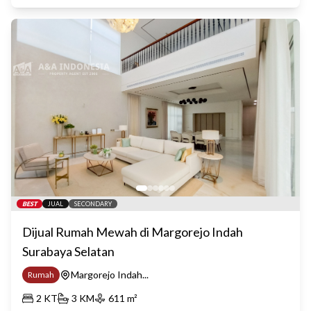
BEST
JUAL
SECONDARY
Dijual Rumah Mewah di Margorejo Indah
Surabaya Selatan
Margorejo Indah...
Rumah
2
KT
3
KM
611
m²