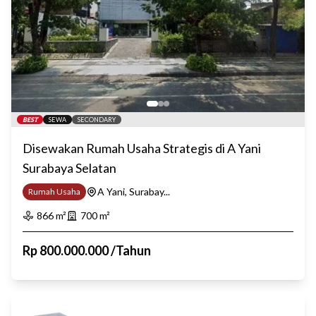
BEST
SEWA
SECONDARY
Disewakan Rumah Usaha Strategis di A Yani
Surabaya Selatan
A Yani, Surabay...
Rumah Usaha
866
m²
700
m²
Rp
800.000.000
/
Tahun