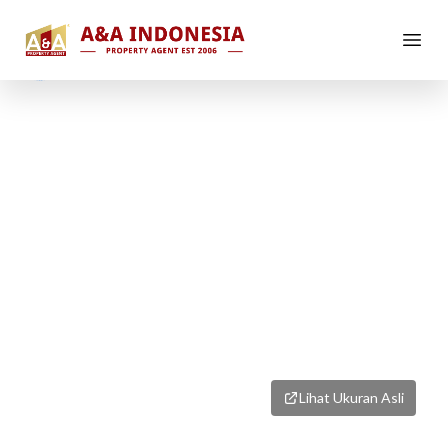
1
/
6
Lihat Ukuran Asli