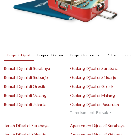
Properti Dijual
Properti Disewa
PropertiIndonesia
Pilihan
sInves
Rumah Dijual di Surabaya
Gudang Dijual di Surabaya
Rumah Dijual di Sidoarjo
Gudang Dijual di Sidoarjo
Rumah Dijual di Gresik
Gudang Dijual di Gresik
Rumah Dijual di Malang
Gudang Dijual di Malang
Rumah Dijual di Jakarta
Gudang Dijual di Pasuruan
Tampilkan Lebih Banyak
Tanah Dijual di Surabaya
Apartemen Dijual di Surabaya
Tanah Dijual di Sidoarjo
Apartemen Dijual di Sidoarjo