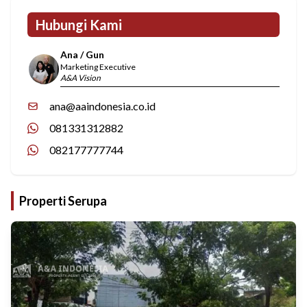
Hubungi Kami
Ana / Gun
Marketing Executive
A&A Vision
ana@aaindonesia.co.id
081331312882
082177777744
Properti Serupa