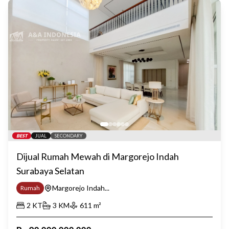
BEST
JUAL
SECONDARY
Dijual Rumah Mewah di Margorejo Indah
Surabaya Selatan
Margorejo Indah...
Rumah
2
KT
3
KM
611
m²