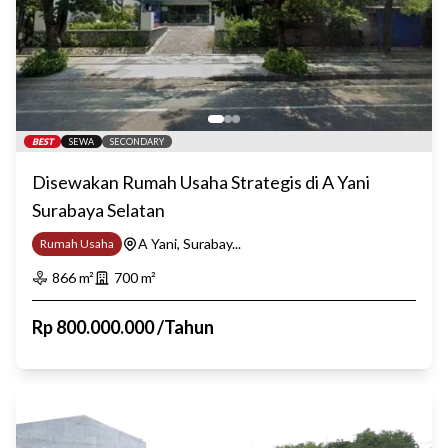
BEST
SEWA
SECONDARY
Disewakan Rumah Usaha Strategis di A Yani
Surabaya Selatan
A Yani, Surabay...
Rumah Usaha
866
m²
700
m²
Rp
800.000.000
/
Tahun