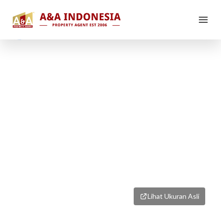
1
/
3
Lihat Ukuran Asli