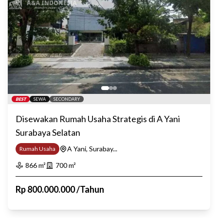
BEST
SEWA
SECONDARY
Disewakan Rumah Usaha Strategis di A Yani
Surabaya Selatan
A Yani, Surabay...
Rumah Usaha
866
m²
700
m²
Rp
800.000.000
/
Tahun