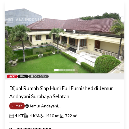
BEST
JUAL
SECONDARY
Dijual Rumah Siap Huni Full Furnished di Jemur
Andayani Surabaya Selatan
Jemur Andayani,...
Rumah
4
KT
4
KM
1410
m²
722
m²