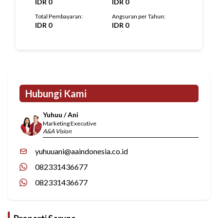
IDR
0
IDR
0
Total Pembayaran
:
Angsuran per Tahun
:
IDR
0
IDR
0
Hubungi Kami
Yuhuu / Ani
Marketing Executive
A&A Vision
yuhuuani@aaindonesia.co.id
082331436677
082331436677