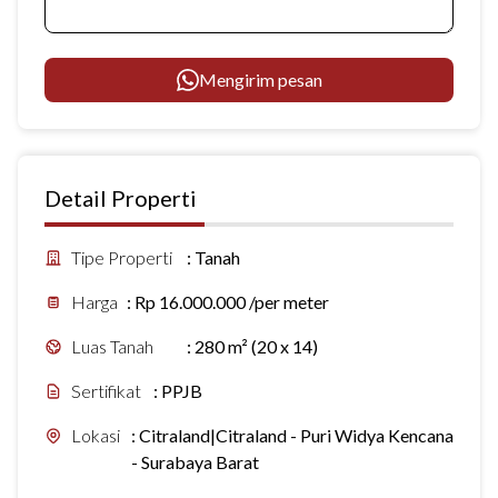
Mengirim pesan
Detail Properti
Tipe Properti
:
Tanah
Harga
:
Rp 16.000.000 /per meter
Luas Tanah
:
280 m² (20 x 14)
Sertifikat
:
PPJB
Lokasi
:
Citraland|Citraland - Puri Widya Kencana
- Surabaya Barat