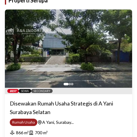
Properti Serupa
BEST
SEWA
SECONDARY
Disewakan Rumah Usaha Strategis di A Yani
Surabaya Selatan
A Yani, Surabay...
Rumah Usaha
866
m²
700
m²