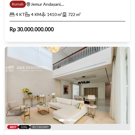
Jemur Andayani,...
Rumah
4
KT
4
KM
1410
m²
722
m²
Rp
30.000.000.000
BEST
JUAL
SECONDARY