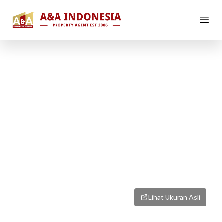
1
/
1
Lihat Ukuran Asli