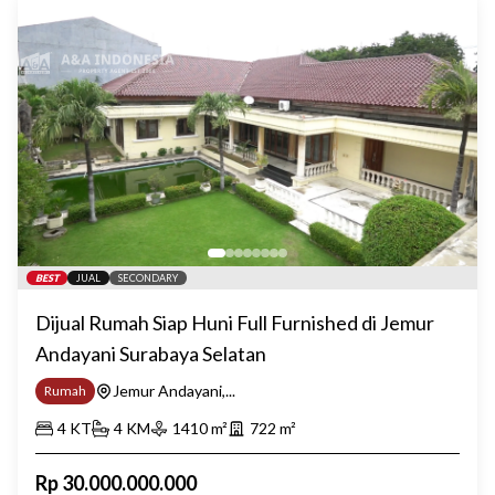
BEST
JUAL
SECONDARY
Dijual Rumah Siap Huni Full Furnished di Jemur
Andayani Surabaya Selatan
Jemur Andayani,...
Rumah
4
KT
4
KM
1410
m²
722
m²
Rp
30.000.000.000