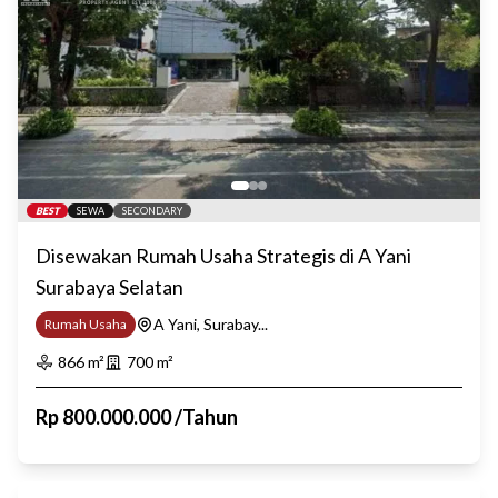
BEST
SEWA
SECONDARY
Disewakan Rumah Usaha Strategis di A Yani
Surabaya Selatan
A Yani, Surabay...
Rumah Usaha
866
m²
700
m²
Rp
800.000.000
/
Tahun