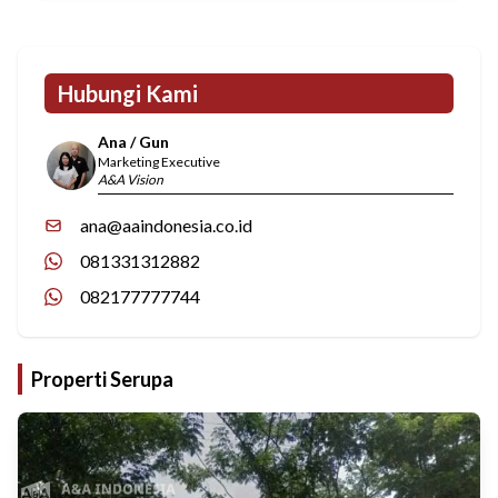
Hubungi Kami
Ana / Gun
Marketing Executive
A&A Vision
ana@aaindonesia.co.id
081331312882
082177777744
Properti Serupa