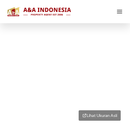
1
/
1
Lihat Ukuran Asli