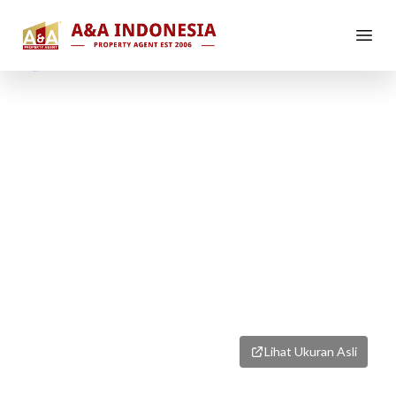
1
/
1
Lihat Ukuran Asli