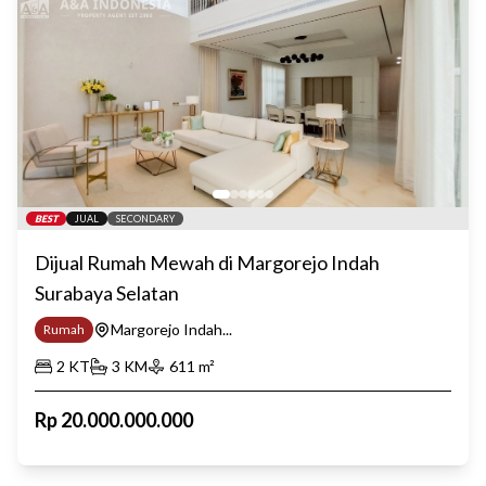
BEST
JUAL
SECONDARY
Dijual Rumah Mewah di Margorejo Indah
Surabaya Selatan
Margorejo Indah...
Rumah
2
KT
3
KM
611
m²
Rp
20.000.000.000