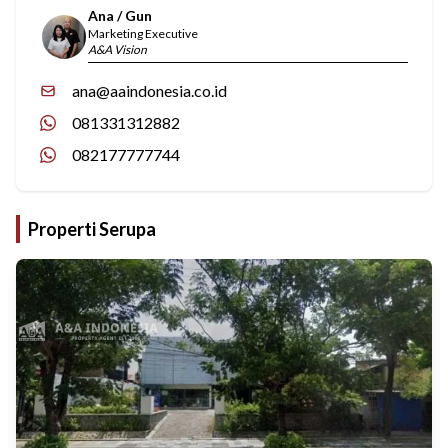
Ana / Gun
Marketing Executive
A&A Vision
ana@aaindonesia.co.id
081331312882
082177777744
Properti Serupa