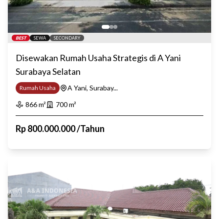
BEST
SEWA
SECONDARY
Disewakan Rumah Usaha Strategis di A Yani
Surabaya Selatan
A Yani, Surabay...
Rumah Usaha
866
m²
700
m²
Rp
800.000.000
/
Tahun