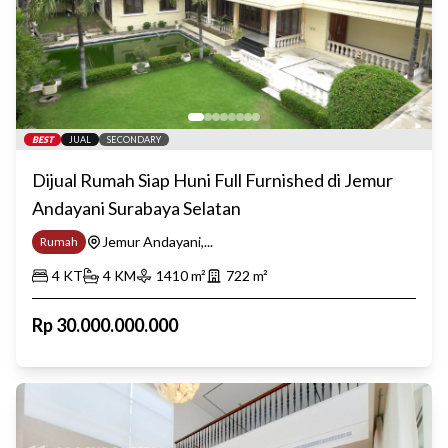
BEST
JUAL
SECONDARY
Dijual Rumah Siap Huni Full Furnished di Jemur
Andayani Surabaya Selatan
Jemur Andayani,...
Rumah
4
KT
4
KM
1410
m²
722
m²
Rp
30.000.000.000