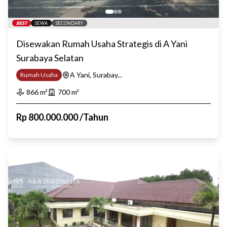
BEST
SEWA
SECONDARY
Disewakan Rumah Usaha Strategis di A Yani
Surabaya Selatan
A Yani, Surabay...
Rumah Usaha
866
m²
700
m²
Rp
800.000.000
/
Tahun