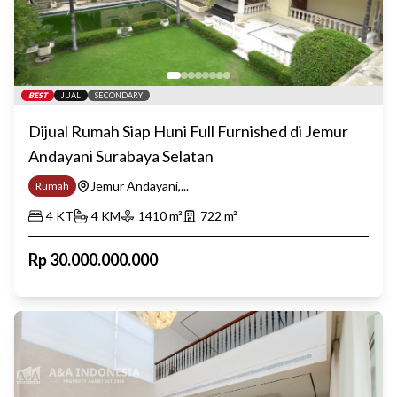
BEST
JUAL
SECONDARY
Dijual Rumah Siap Huni Full Furnished di Jemur
Andayani Surabaya Selatan
Jemur Andayani,...
Rumah
4
KT
4
KM
1410
m²
722
m²
Rp
30.000.000.000