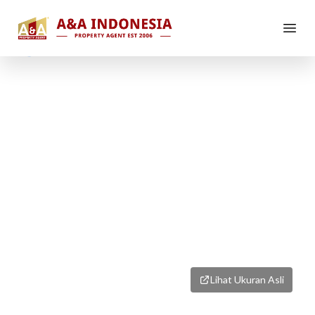
1
/
1
Lihat Ukuran Asli