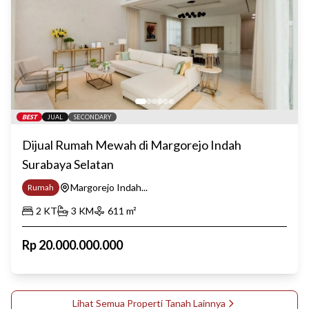
BEST
JUAL
SECONDARY
Dijual Rumah Mewah di Margorejo Indah
Surabaya Selatan
Margorejo Indah...
Rumah
2
KT
3
KM
611
m²
Rp
20.000.000.000
Lihat Semua Properti
Tanah
Lainnya