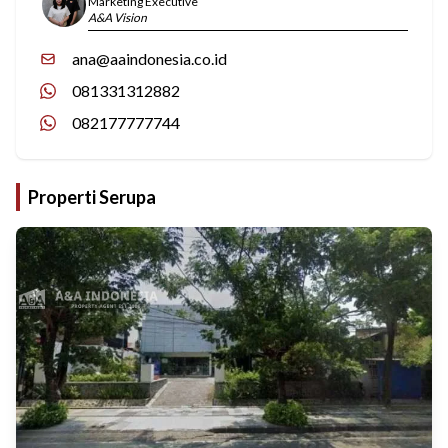
Marketing Executive
A&A Vision
ana@aaindonesia.co.id
081331312882
082177777744
Properti Serupa