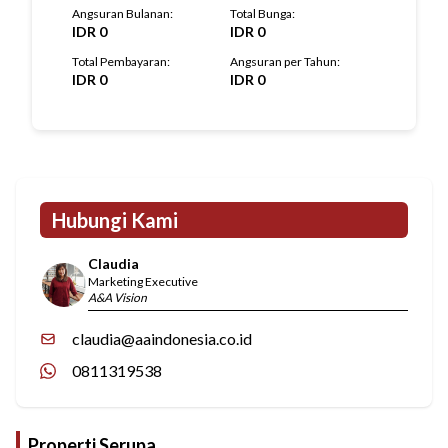
Angsuran Bulanan
:
Total Bunga
:
IDR
0
IDR
0
Total Pembayaran
:
Angsuran per Tahun
:
IDR
0
IDR
0
Hubungi Kami
Claudia
Marketing Executive
A&A Vision
claudia@aaindonesia.co.id
0811319538
Properti Serupa