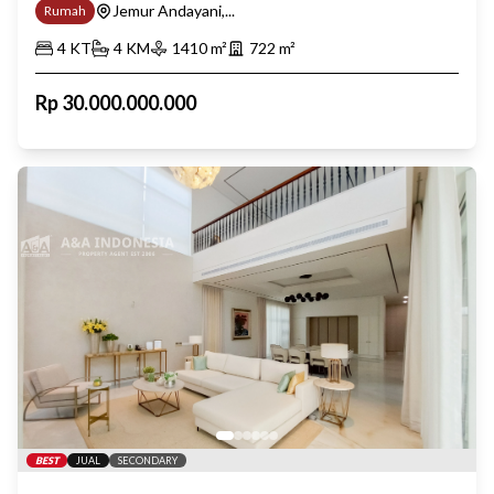
Jemur Andayani,...
Rumah
4
KT
4
KM
1410
m²
722
m²
Rp
30.000.000.000
BEST
JUAL
SECONDARY