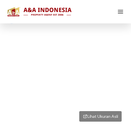
1
/
1
Lihat Ukuran Asli