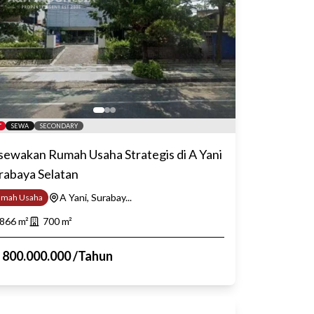
SEWA
SECONDARY
sewakan Rumah Usaha Strategis di A Yani
rabaya Selatan
A Yani, Surabay...
umah Usaha
866
m²
700
m²
p
800.000.000
/
Tahun