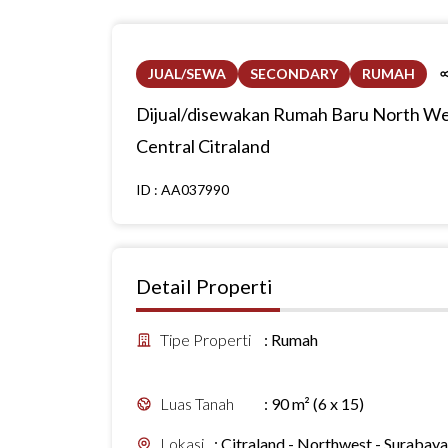
JUAL/SEWA
SECONDARY
RUMAH
Dijual/disewakan Rumah Baru North W
Central Citraland
ID :
AA037990
Detail Properti
Tipe Properti
:
Rumah
Luas Tanah
:
90 m² (6 x 15)
Lokasi
:
Citraland - Northwest - Surabaya