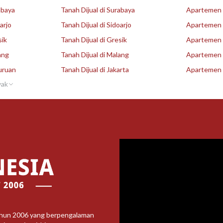
abaya
Tanah Dijual di Surabaya
Apartemen D
arjo
Tanah Dijual di Sidoarjo
Apartemen D
sik
Tanah Dijual di Gresik
Apartemen D
ang
Tanah Dijual di Malang
Apartemen D
uruan
Tanah Dijual di Jakarta
Apartemen D
yak
ahun 2006 yang berpengalaman