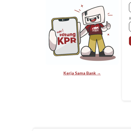
J
Kerja Sama Bank →