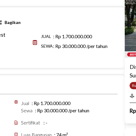
Bagikan
est
:
Rp 1.700.000.000
JUAL
:
Rp 30.000.000 /per tahun
SEWA
BEST
Di
Su
R
Jual
:
Rp 1.700.000.000
Sewa
:
Rp 30.000.000 /per tahun
R
Sertifikat
:
-
Luas Bangunan
:
74 m²