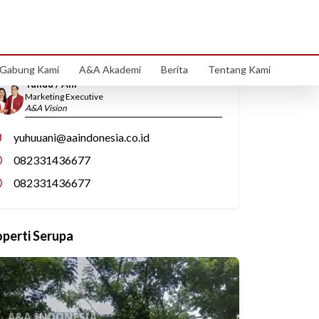
Hubungi Kami
Gabung Kami
A&A Akademi
Berita
Tentang Kami
Yuhuu / Ani
Marketing Executive
A&A Vision
yuhuuani@aaindonesia.co.id
082331436677
082331436677
operti Serupa