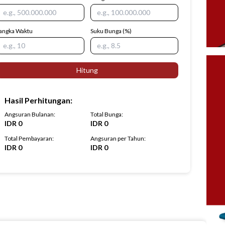
angka Waktu
Suku Bunga
(%)
Hitung
Hasil Perhitungan
:
Angsuran Bulanan
:
Total Bunga
:
IDR
0
IDR
0
Total Pembayaran
:
Angsuran per Tahun
:
IDR
0
IDR
0