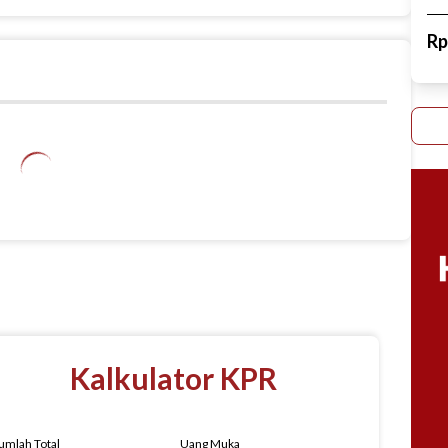
R
Kalkulator KPR
umlah Total
Uang Muka