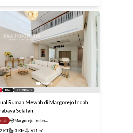
JUAL
SECONDARY
jual Rumah Mewah di Margorejo Indah
rabaya Selatan
Margorejo Indah...
umah
2
KT
3
KM
611
m²