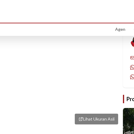
1
/
1
Agen
Pr
Lihat Ukuran Asli