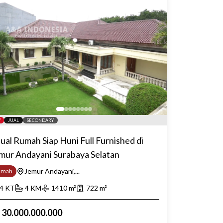
JUAL
SECONDARY
jual Rumah Siap Huni Full Furnished di
mur Andayani Surabaya Selatan
Jemur Andayani,...
umah
4
KT
4
KM
1410
m²
722
m²
p
30.000.000.000