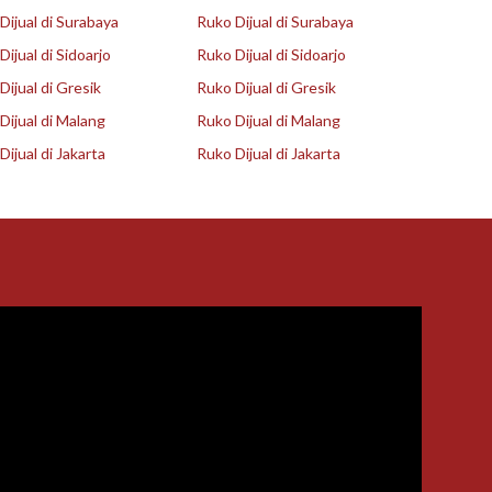
ijual di Surabaya
Ruko Dijual di Surabaya
ijual di Sidoarjo
Ruko Dijual di Sidoarjo
ijual di Gresik
Ruko Dijual di Gresik
ijual di Malang
Ruko Dijual di Malang
ijual di Jakarta
Ruko Dijual di Jakarta