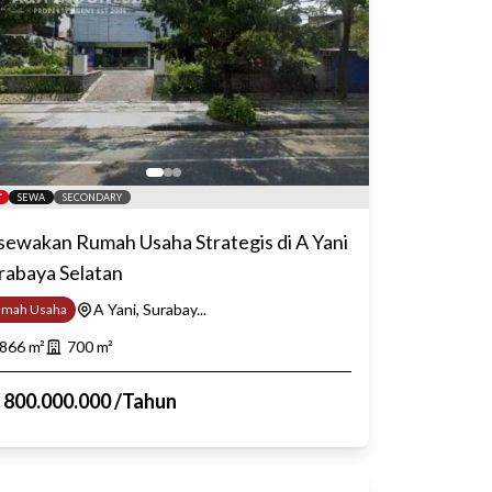
SEWA
SECONDARY
sewakan Rumah Usaha Strategis di A Yani
rabaya Selatan
A Yani, Surabay...
umah Usaha
866
m²
700
m²
p
800.000.000
/
Tahun