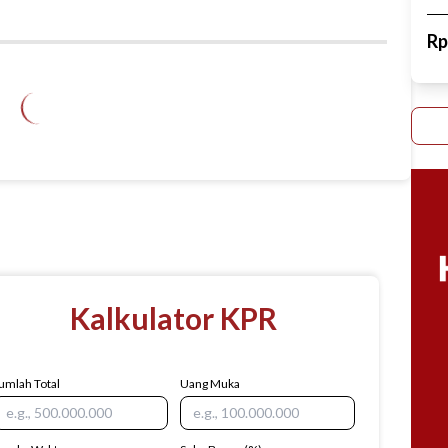
R
Kalkulator KPR
umlah Total
Uang Muka