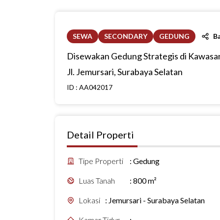
SEWA
SECONDARY
GEDUNG
B
Disewakan Gedung Strategis di Kawasa
Jl. Jemursari, Surabaya Selatan
ID :
AA042017
Detail Properti
Tipe Properti
:
Gedung
Luas Tanah
:
800 m²
Lokasi
:
Jemursari - Surabaya Selatan
Kamar Tidur
:
-