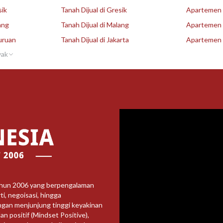
sik
Tanah Dijual di Gresik
Apartemen D
ang
Tanah Dijual di Malang
Apartemen D
uruan
Tanah Dijual di Jakarta
Apartemen D
yak
ahun 2006 yang berpengalaman
i, negoisasi, hingga
ngan menjunjung tinggi keyakinan
an positif (Mindset Positive),