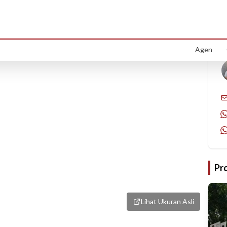
1
/
1
Agen
Pr
Lihat Ukuran Asli