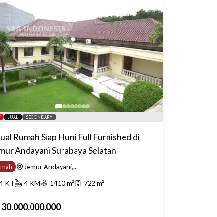
JUAL
SECONDARY
jual Rumah Siap Huni Full Furnished di
mur Andayani Surabaya Selatan
Jemur Andayani,...
umah
4
KT
4
KM
1410
m²
722
m²
p
30.000.000.000