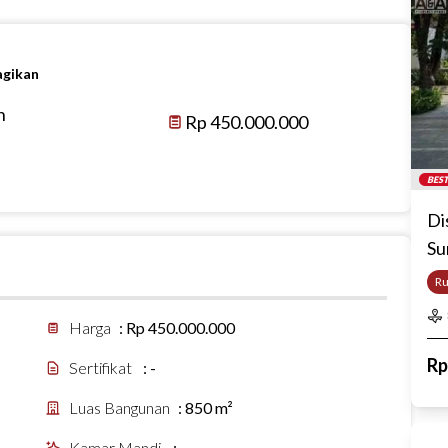
agikan
n
Rp 450.000.000
BEST
Di
Su
R
Harga
:
Rp 450.000.000
R
Sertifikat
:
-
Luas Bangunan
:
850 m²
Kamar Mandi
:
-