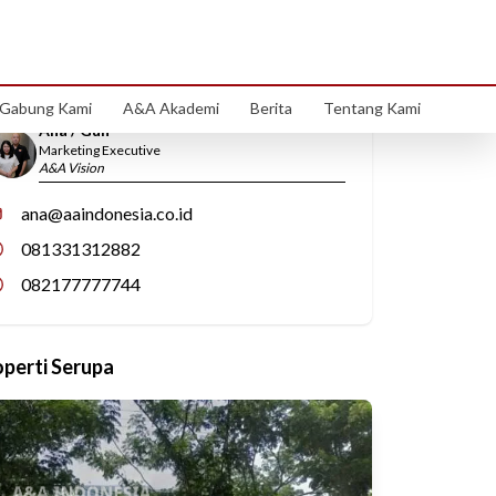
Hubungi Kami
Gabung Kami
A&A Akademi
Berita
Tentang Kami
Ana / Gun
Marketing Executive
A&A Vision
ana@aaindonesia.co.id
081331312882
082177777744
operti Serupa