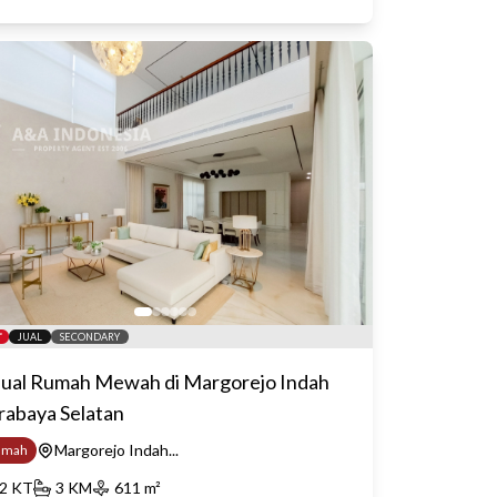
JUAL
SECONDARY
jual Rumah Mewah di Margorejo Indah
rabaya Selatan
Margorejo Indah...
umah
2
KT
3
KM
611
m²