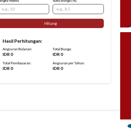
angka Waktu
Suku Bunga
(%)
Hitung
Hasil Perhitungan
:
Angsuran Bulanan
:
Total Bunga
:
IDR
0
IDR
0
Total Pembayaran
:
Angsuran per Tahun
:
IDR
0
IDR
0