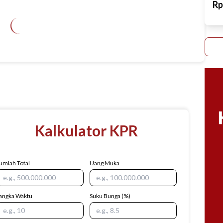
R
Kalkulator KPR
umlah Total
Uang Muka
angka Waktu
Suku Bunga
(%)