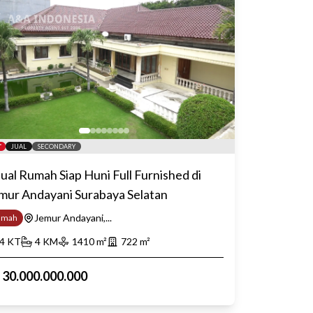
JUAL
SECONDARY
jual Rumah Siap Huni Full Furnished di
mur Andayani Surabaya Selatan
Jemur Andayani,...
umah
4
KT
4
KM
1410
m²
722
m²
p
30.000.000.000