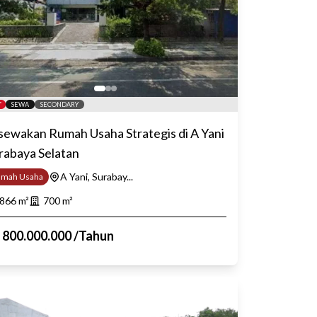
SEWA
SECONDARY
sewakan Rumah Usaha Strategis di A Yani
rabaya Selatan
A Yani, Surabay...
umah Usaha
866
m²
700
m²
p
800.000.000
/
Tahun