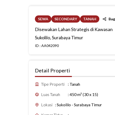
SEWA
SECONDARY
TANAH
Bag
Disewakan Lahan Strategis di Kawasan
Sukolilo, Surabaya Timur
ID :
AA042090
Detail Properti
Tipe Properti
:
Tanah
Luas Tanah
:
450 m² (30 x 15)
Lokasi
:
Sukolilo - Surabaya Timur
Kamar Tidur
:
-