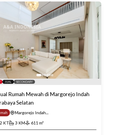
JUAL
SECONDARY
jual Rumah Mewah di Margorejo Indah
rabaya Selatan
Margorejo Indah...
umah
2
KT
3
KM
611
m²