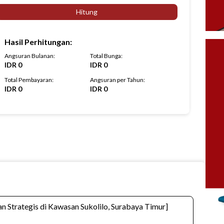
Hitung
Hasil Perhitungan
:
Angsuran Bulanan
:
Total Bunga
:
IDR
0
IDR
0
Total Pembayaran
:
Angsuran per Tahun
:
IDR
0
IDR
0