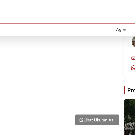
1
/
1
Agen
Pr
Lihat Ukuran Asli