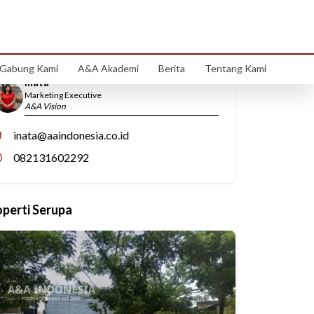
Hubungi Kami
Gabung Kami
A&A Akademi
Berita
Tentang Kami
Inata
Marketing Executive
A&A Vision
inata@aaindonesia.co.id
082131602292
operti Serupa