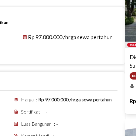
ikan
Rp 97.000.000 /hrga sewa pertahun
BEST
Di
Su
R
Harga
:
Rp 97.000.000 /hrga sewa pertahun
R
Sertifikat
:
-
Luas Bangunan
:
-
Kamar Mandi
:
-