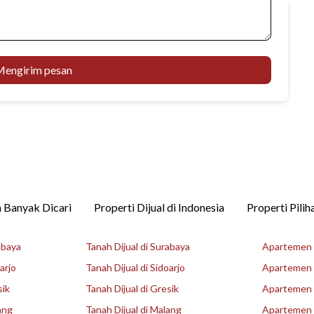
engirim pesan
 Banyak Dicari
Properti Dijual di Indonesia
Properti Pilih
abaya
Tanah Dijual di Surabaya
Apartemen D
arjo
Tanah Dijual di Sidoarjo
Apartemen D
sik
Tanah Dijual di Gresik
Apartemen D
ang
Tanah Dijual di Malang
Apartemen D