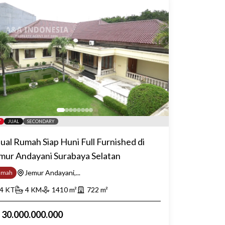
JUAL
SECONDARY
jual Rumah Siap Huni Full Furnished di
mur Andayani Surabaya Selatan
Jemur Andayani,...
umah
4
KT
4
KM
1410
m²
722
m²
p
30.000.000.000