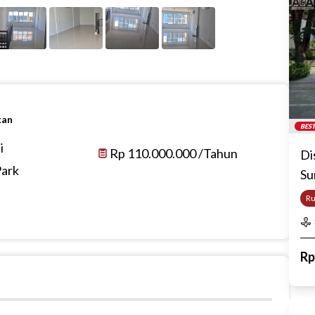
kan
BEST
i
Rp 110.000.000 /Tahun
Di
Park
Su
R
R