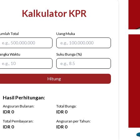
Kalkulator KPR
umlah Total
Uang Muka
angka Waktu
Suku Bunga
(%)
Hitung
Hasil Perhitungan
:
Angsuran Bulanan
:
Total Bunga
:
IDR
0
IDR
0
Total Pembayaran
:
Angsuran per Tahun
:
IDR
0
IDR
0