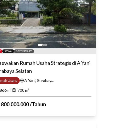
SEWA
SECONDARY
sewakan Rumah Usaha Strategis di A Yani
rabaya Selatan
A Yani, Surabay...
umah Usaha
866
m²
700
m²
p
800.000.000
/
Tahun