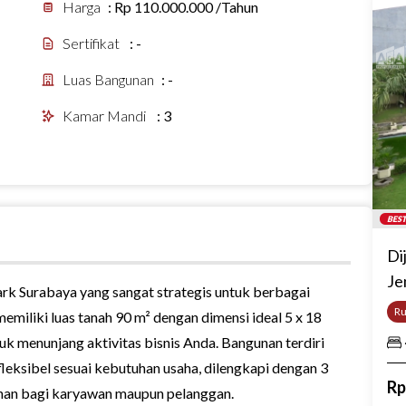
Harga
:
Rp 110.000.000 /Tahun
Sertifikat
:
-
Luas Bangunan
:
-
Kamar Mandi
:
3
BEST
Di
Je
rk Surabaya yang sangat strategis untuk berbagai
R
emiliki luas tanah 90 m² dengan dimensi ideal 5 x 18
k menunjang aktivitas bisnis Anda. Bangunan terdiri
fleksibel sesuai kebutuhan usaha, dilengkapi dengan 3
R
an bagi karyawan maupun pelanggan.