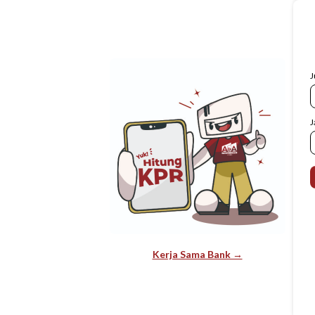
J
J
Kerja Sama Bank →