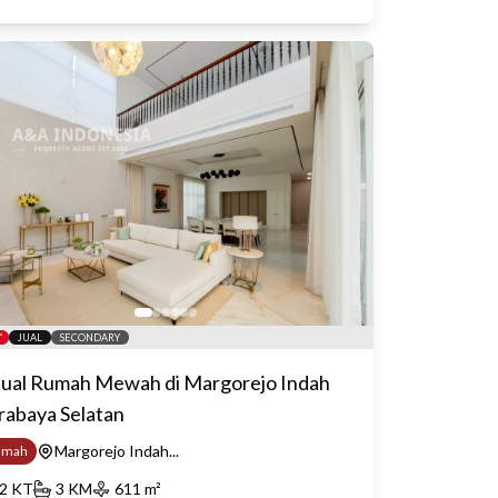
JUAL
SECONDARY
jual Rumah Mewah di Margorejo Indah
rabaya Selatan
Margorejo Indah...
umah
2
KT
3
KM
611
m²