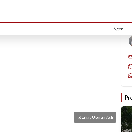
1
/
8
Agen
Pr
Lihat Ukuran Asli