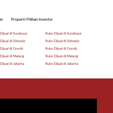
an
Properti Pilihan Investor
ijual di Surabaya
Ruko Dijual di Surabaya
ijual di Sidoarjo
Ruko Dijual di Sidoarjo
ijual di Gresik
Ruko Dijual di Gresik
ijual di Malang
Ruko Dijual di Malang
ijual di Jakarta
Ruko Dijual di Jakarta