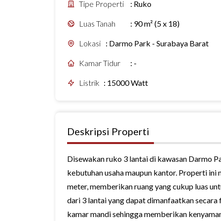
Tipe Properti
:
Ruko
Luas Tanah
:
90 m² (5 x 18)
Lokasi
:
Darmo Park - Surabaya Barat
Kamar Tidur
:
-
Listrik
:
15000 Watt
Deskripsi Properti
Disewakan ruko 3 lantai di kawasan Darmo Pa
kebutuhan usaha maupun kantor. Properti ini m
meter, memberikan ruang yang cukup luas untu
dari 3 lantai yang dapat dimanfaatkan secara 
kamar mandi sehingga memberikan kenyaman