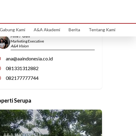
Hubungi Kami
Gabung Kami
A&A Akademi
Berita
Tentang Kami
Ana / Gun
Marketing Executive
A&A Vision
ana@aaindonesia.co.id
081331312882
082177777744
operti Serupa