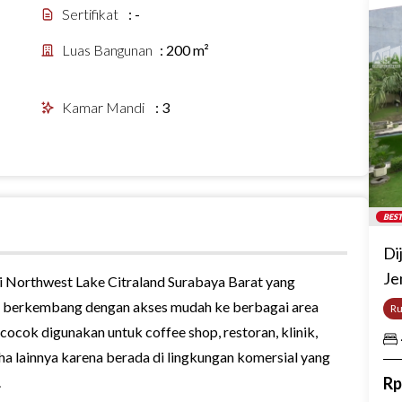
Sertifikat
:
-
Luas Bangunan
:
200 m²
Kamar Mandi
:
3
BEST
Di
Je
i Northwest Lake Citraland Surabaya Barat yang
n berkembang dengan akses mudah ke berbagai area
R
 cocok digunakan untuk coffee shop, restoran, klinik,
ha lainnya karena berada di lingkungan komersial yang
.
R