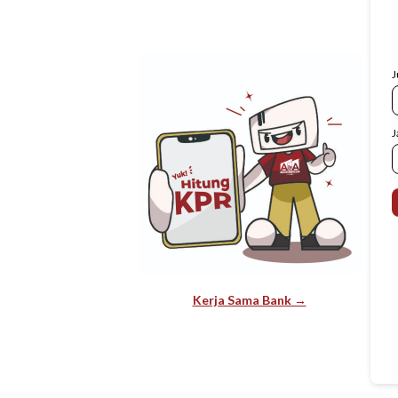
J
J
Kerja Sama Bank →