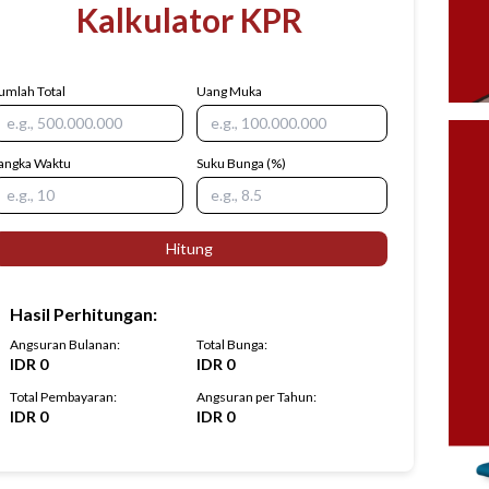
Kalkulator KPR
umlah Total
Uang Muka
angka Waktu
Suku Bunga
(%)
Hitung
Hasil Perhitungan
:
Angsuran Bulanan
:
Total Bunga
:
IDR
0
IDR
0
Total Pembayaran
:
Angsuran per Tahun
:
IDR
0
IDR
0