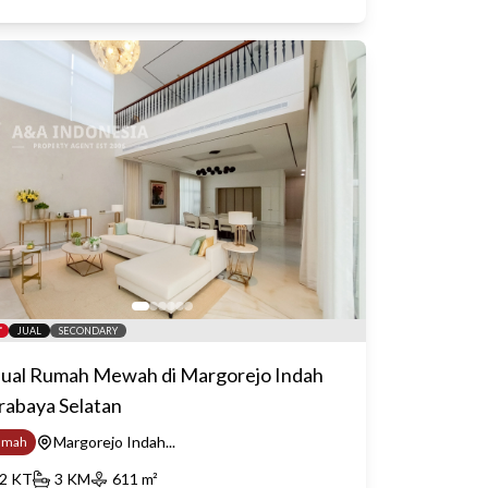
JUAL
SECONDARY
jual Rumah Mewah di Margorejo Indah
rabaya Selatan
Margorejo Indah...
umah
2
KT
3
KM
611
m²