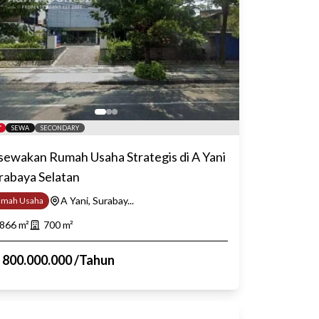
SEWA
SECONDARY
sewakan Rumah Usaha Strategis di A Yani
rabaya Selatan
A Yani, Surabay...
umah Usaha
866
m²
700
m²
p
800.000.000
/
Tahun