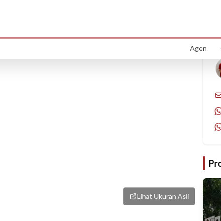
1
/
6
Agen
Pr
Lihat Ukuran Asli