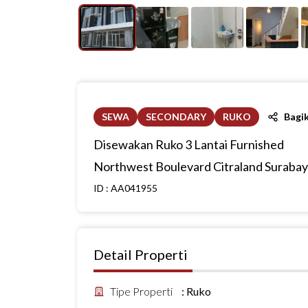
SEWA
SECONDARY
RUKO
Bagi
Disewakan Ruko 3 Lantai Furnished
Northwest Boulevard Citraland Suraba
ID :
AA041955
Detail Properti
Tipe Properti
:
Ruko