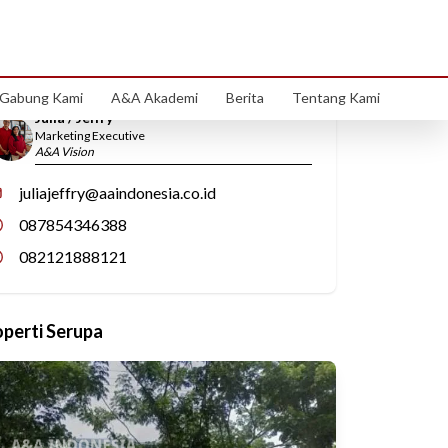
Hubungi Kami
Gabung Kami
A&A Akademi
Berita
Tentang Kami
Julia / Jeffry
Marketing Executive
A&A Vision
juliajeffry@aaindonesia.co.id
087854346388
082121888121
operti Serupa