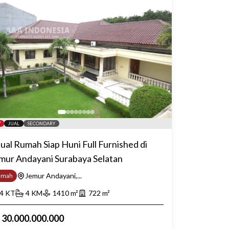
JUAL
SECONDARY
jual Rumah Siap Huni Full Furnished di
mur Andayani Surabaya Selatan
Jemur Andayani,...
umah
4
KT
4
KM
1410
m²
722
m²
p
30.000.000.000