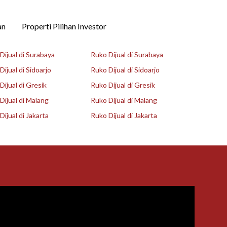
an
Properti Pilihan Investor
ijual di Surabaya
Ruko Dijual di Surabaya
ijual di Sidoarjo
Ruko Dijual di Sidoarjo
ijual di Gresik
Ruko Dijual di Gresik
ijual di Malang
Ruko Dijual di Malang
ijual di Jakarta
Ruko Dijual di Jakarta