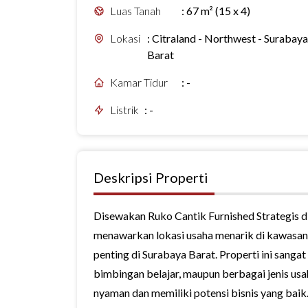
Luas Tanah
:
67 m² (15 x 4)
Lokasi
:
Citraland - Northwest - Surabaya
Barat
Kamar Tidur
:
-
Listrik
:
-
Deskripsi Properti
Disewakan Ruko Cantik Furnished Strategis d
menawarkan lokasi usaha menarik di kawasa
penting di Surabaya Barat. Properti ini sangat
bimbingan belajar, maupun berbagai jenis usa
nyaman dan memiliki potensi bisnis yang baik