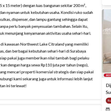
(4,5 x 15 meter) dengan luas bangunan sekitar 200 m²,
al dan nyaman untuk kebutuhan usaha. Kondisi ruko sudah
, kulkas, dispenser, dan lampu gantung sehingga dapat
tanpa perlu banyak penyesuaian tambahan. Selain itu,
tuk menunjang kenyamanan aktivitas usaha sehari-hari.
a di kawasan Northwest Lake Citraland yang memiliki
tas, dan berbagai kebutuhan sehari-hari di Surabaya
siap pakai juga memberikan nilai tambah bagi pelaku
rkan dengan harga sewa Rp110 juta per tahun (nego),
ang mencari properti komersial strategis dan siap pakai
BEST
ubungi kami sekarang juga untuk informasi lebih lanjut
Di
an ini terlewat!
Su
R