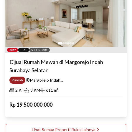
BEST
JUAL
SECONDARY
Dijual Rumah Mewah di Margorejo Indah
Surabaya Selatan
Margorejo Indah...
Rumah
2
KT
3
KM
611
m²
Rp
19.500.000.000
Lihat Semua Properti
Ruko
Lainnya