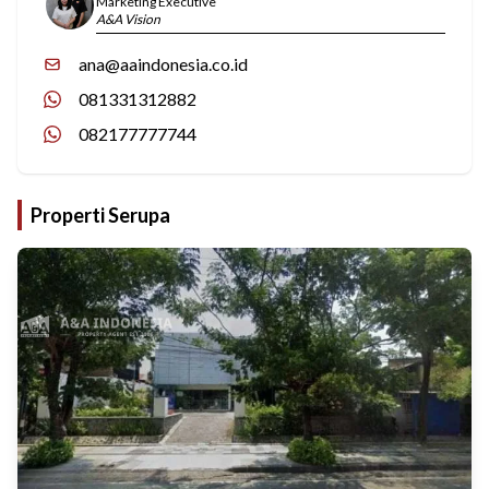
Marketing Executive
A&A Vision
ana@aaindonesia.co.id
081331312882
082177777744
Properti Serupa