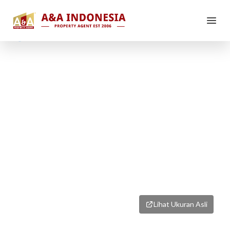
1
/
1
Lihat Ukuran Asli