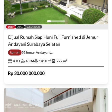
BEST
JUAL
SECONDARY
Dijual Rumah Siap Huni Full Furnished di Jemur
Andayani Surabaya Selatan
Jemur Andayani,...
Rumah
4
KT
4
KM
1410
m²
722
m²
Rp
30.000.000.000