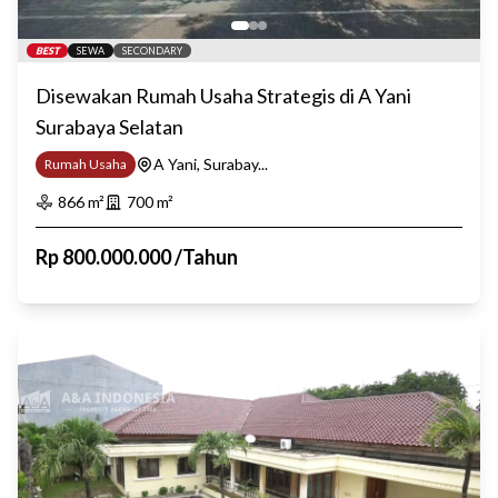
BEST
SEWA
SECONDARY
Disewakan Rumah Usaha Strategis di A Yani
Surabaya Selatan
A Yani, Surabay...
Rumah Usaha
866
m²
700
m²
Rp
800.000.000
/
Tahun