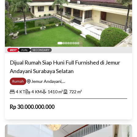
BEST
JUAL
SECONDARY
Dijual Rumah Siap Huni Full Furnished di Jemur
Andayani Surabaya Selatan
Jemur Andayani,...
Rumah
4
KT
4
KM
1410
m²
722
m²
Rp
30.000.000.000