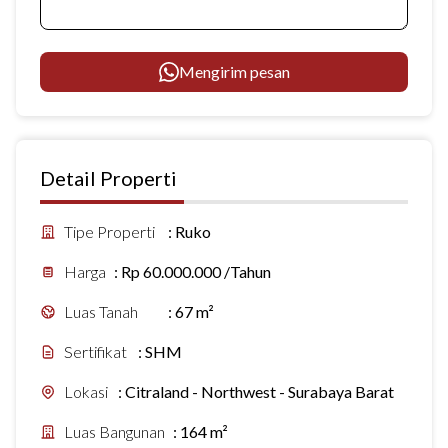
Mengirim pesan
Detail Properti
Tipe Properti
:
Ruko
Harga
:
Rp 60.000.000 /Tahun
Luas Tanah
:
67 m²
Sertifikat
:
SHM
Lokasi
:
Citraland - Northwest - Surabaya Barat
Luas Bangunan
:
164 m²