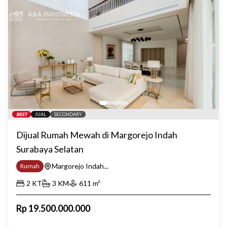
BEST
JUAL
SECONDARY
Dijual Rumah Mewah di Margorejo Indah
Surabaya Selatan
Margorejo Indah...
Rumah
2
KT
3
KM
611
m²
Rp
19.500.000.000