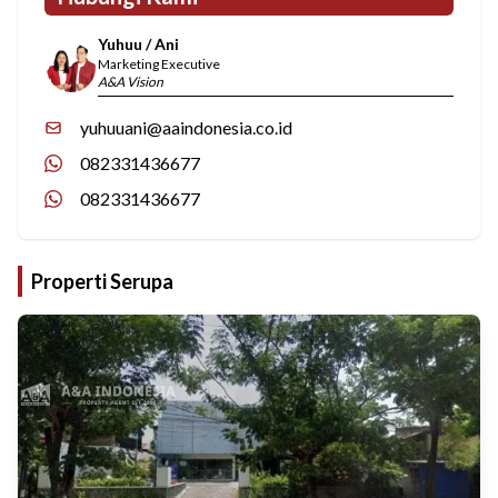
Yuhuu / Ani
Marketing Executive
A&A Vision
yuhuuani@aaindonesia.co.id
082331436677
082331436677
Properti Serupa