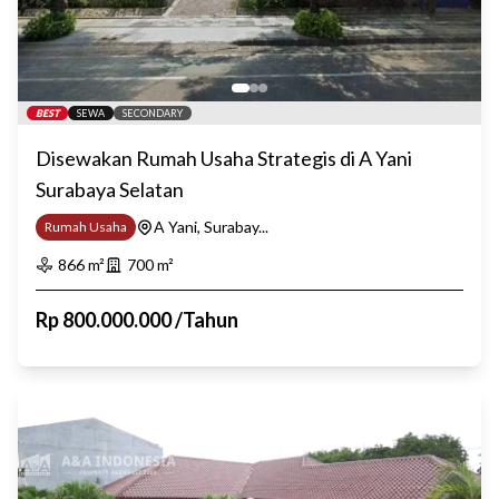
BEST
SEWA
SECONDARY
Disewakan Rumah Usaha Strategis di A Yani
Surabaya Selatan
A Yani, Surabay...
Rumah Usaha
866
m²
700
m²
Rp
800.000.000
/
Tahun