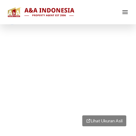
1
/
1
Lihat Ukuran Asli