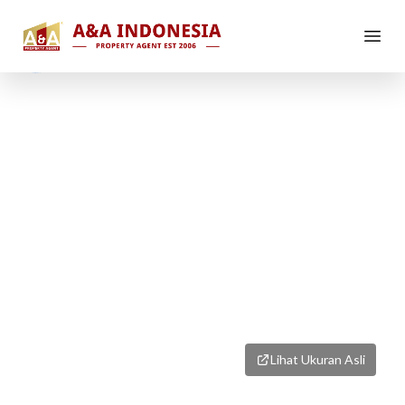
1
/
1
Lihat Ukuran Asli