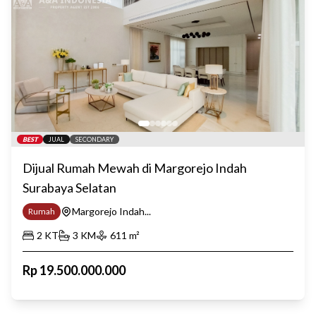
BEST
JUAL
SECONDARY
Dijual Rumah Mewah di Margorejo Indah
Surabaya Selatan
Margorejo Indah...
Rumah
2
KT
3
KM
611
m²
Rp
19.500.000.000