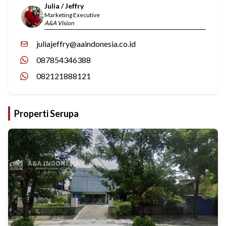
Julia / Jeffry
Marketing Executive
A&A Vision
juliajeffry@aaindonesia.co.id
087854346388
082121888121
Properti Serupa