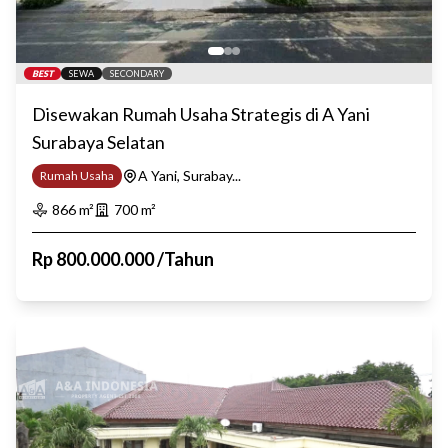
BEST
SEWA
SECONDARY
Disewakan Rumah Usaha Strategis di A Yani
Surabaya Selatan
A Yani, Surabay...
Rumah Usaha
866
m²
700
m²
Rp
800.000.000
/
Tahun