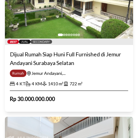
BEST
JUAL
SECONDARY
Dijual Rumah Siap Huni Full Furnished di Jemur
Andayani Surabaya Selatan
Jemur Andayani,...
Rumah
4
KT
4
KM
1410
m²
722
m²
Rp
30.000.000.000